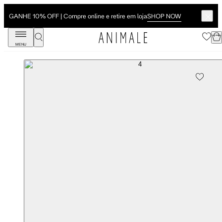
SHOP NOW
GANHE 10% OFF | Compre online e retire em loja
MENU