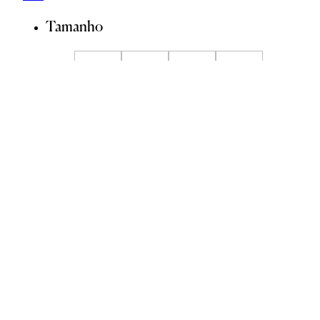
Tamanho
34
36
38
40
42
44
Guia de Medidas
ADICIONAR À SACOLA
SALVAR NA WISHLIST
Sobre
Composição
Cuidados com a peça
Trocas
Compartilhar