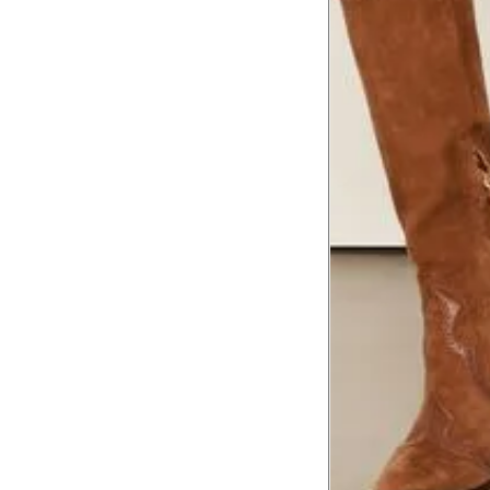
abaixo da virilha.
Comprimento da cintura até o c
Meça da parte mais fina da cintura a
7
corpo
Comprimento do braço
8
Meça do canto do ombro até a dobr
Troca ou devolução
Se ainda assim não servir, você pode devolver 
gratuitamente em até 15 dias.