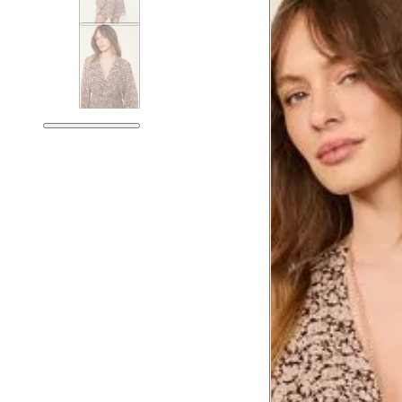
Medidas do
Tam. 34
Corpo
Tórax
76 cm
Busto
79 cm
Cintura
60 cm
Cintura baixa
74 cm
Quadril
89 cm