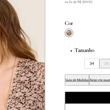
ou 2x de R$ 324,50
Tam. 36
Tam. 38
Tam. 40
Cor
81 cm
86 cm
90 cm
84 cm
89 cm
93 cm
Tamanho
65 cm
70 cm
74 cm
34
36
79 cm
84 cm
88 cm
Guia de Medidas
Avise-me quan
94 cm
99 cm
103 cm