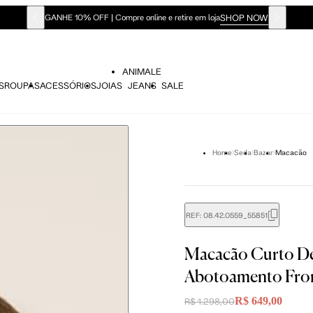
SHOP NOW
GANHE 10% OFF | Compre online e retire em loja
ANIMALE
S
ROUPAS
ACESSÓRIOS
JOIAS
JEANS
SALE
Home
Seda
Bazar
Macacão
REF:
08.42.0559_55851
Macacão Curto D
didas do corpo, compare-as com as medidas do seu corpo par
Abotoamento Fron
R$ 649,00
R$ 1.298,00