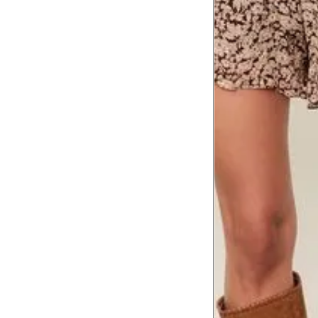
Tórax
1
Contorne abaixo da axila e acima do
Busto
Contorne o busto passando pela altur
2
folgada.
Cintura
3
Contorne a cintura colocando a fita 
Cintura baixa
Contorne na linha do umbigo, apro
4
linha da cintura.
Quadril
5
Contorne a maior parte do quadril.
Coxa total
Contorne a parte mais larga da co
6