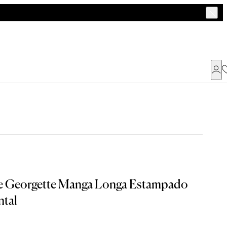
Já possui uma conta ?
Faça login ou cadastre-se
ENTRAR
e Georgette Manga Longa Estampado
a encontrar o seu tamanho.
Dados Pessoais
tal