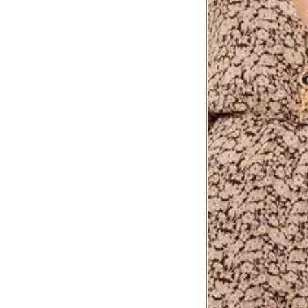
Coxa total
53 cm
Comprimento
da cintura até
105 cm
o chão
Comprimento
60 cm
do braço
Como me medir?
Tire as medidas do seu corpo de acordo com 