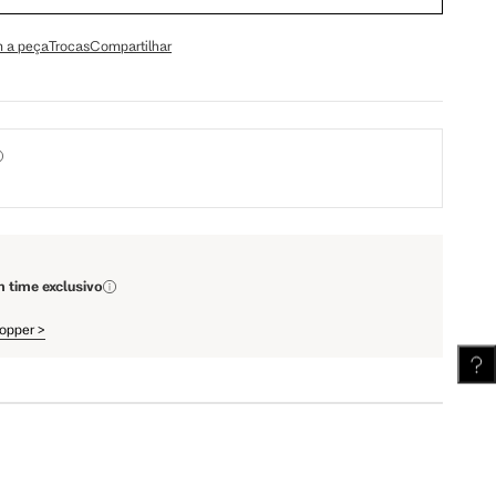
64.5 cm
67.5 cm
 a peça
Trocas
Compartilhar
110 cm
112 cm
62 cm
62.5 cm
m time exclusivo
hopper
>