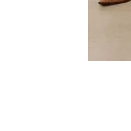
CADASTRE-SE EM NOSSA
NEWSLETTER
INSTIT
Aplicativ
Receba as novidades e fique por dentro de
serviços exclusivos!
Animale 
Animale V
Azzas 21
OK
Forneced