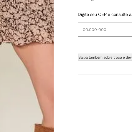
Digite seu CEP e consulte a
 busto.
a do seio. A fita deve estar
Saiba também sobre troca e de
na parte mais fina.
ximadamente 4 cm abaixo da
xa, aproximadamente 2cm