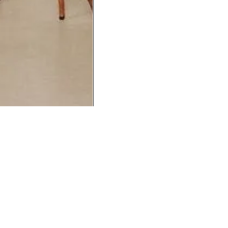
UCIONAL
MINHA CONTA
AJUD
o Animale
Minha Conta
Cuidad
ESG
Meus Pedidos
Entreg
intage
Devolver Pedido
Troca 
54
Wishlist
Formas
ores
Gift Card
Pergun