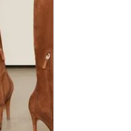
hão
té a planta do pé na frente do
a do punho.
Precisa de ajuda?
Saber mais
o produto
Não encontrei meu tamanho. 
recomendação?