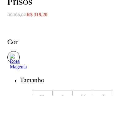
Frisos
R$ 319,20
R$ 798,00
Cor
Tamanho
PP
P
M
G
GG
Guia de Medidas
Avise-me quando chegar