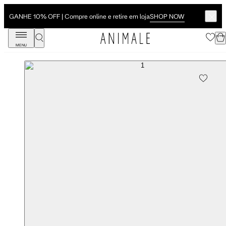
SHOP NOW
GANHE 10% OFF | Compre online e retire em loja
MENU