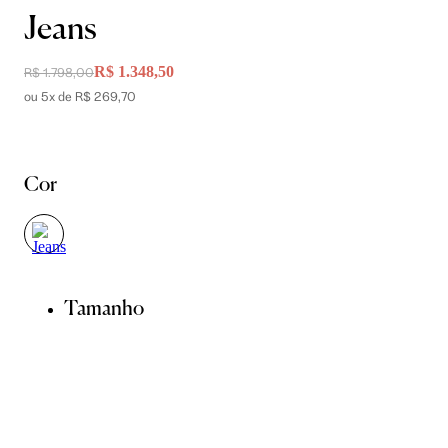
Jeans
R$ 1.348,50
R$ 1.798,00
ou 5x de R$ 269,70
Cor
Tamanho
34
36
38
40
42
44