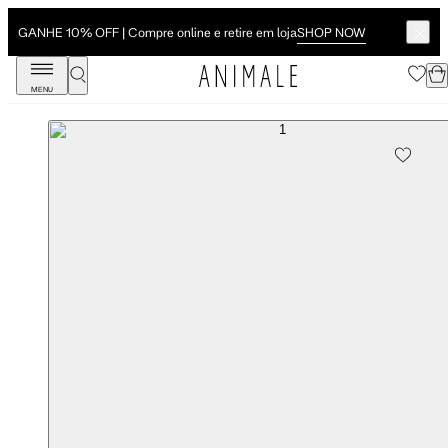
SHOP NOW
GANHE 10% OFF | Compre online e retire em loja
MENU