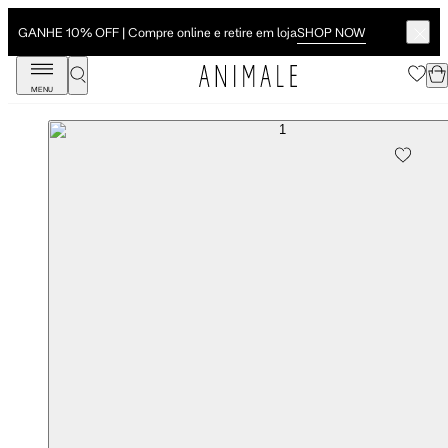
SHOP NOW
GANHE 10% OFF | Compre online e retire em loja
MENU