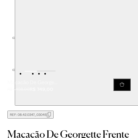
Macacão De Georgette Frente Única Lilás Amarração
R$ 749,00
R$ 1.498,00
REF:
08.42.0347_03045
Macacão De Georgette Frente