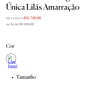
Única Lilás Amarração
R$ 749,00
R$ 1.498,00
ou 3x de R$ 249,66
Cor
Tamanho
36
38
40
42
44