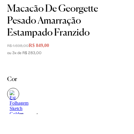
Macacão De Georgette
Pesado Amarração
Estampado Franzido
R$ 849,00
R$ 1.698,00
ou 3x de R$ 283,00
Cor
Tamanho
34
36
38
40