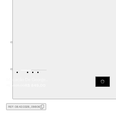
Macacão De Georgette Pesado Amarração Estampado Franzido
R$ 849,00
R$ 1.698,00
REF:
08.42.0328_09806