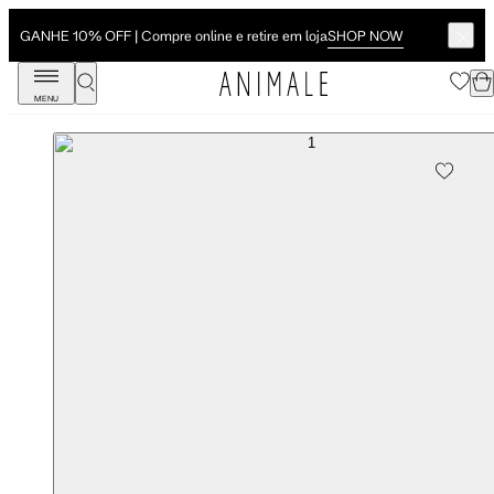
SHOP NOW
GANHE 10% OFF | Compre online e retire em loja
MENU