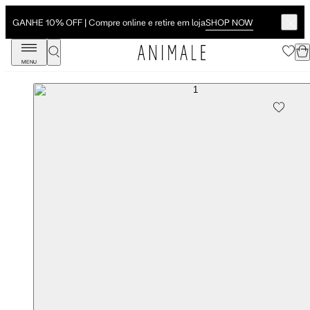
SHOP NOW
GANHE 10% OFF | Compre online e retire em loja
MENU