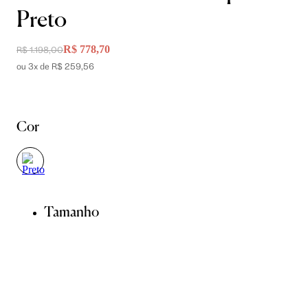
Preto
R$ 778,70
R$ 1.198,00
ou 3x de R$ 259,56
Cor
Tamanho
PP
P
M
G
GG