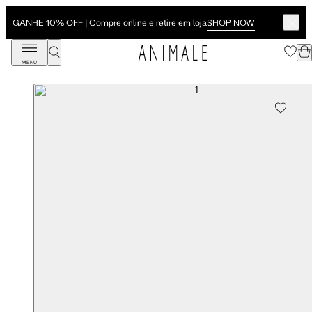
SHOP NOW
GANHE 10% OFF | Compre online e retire em loja
MENU