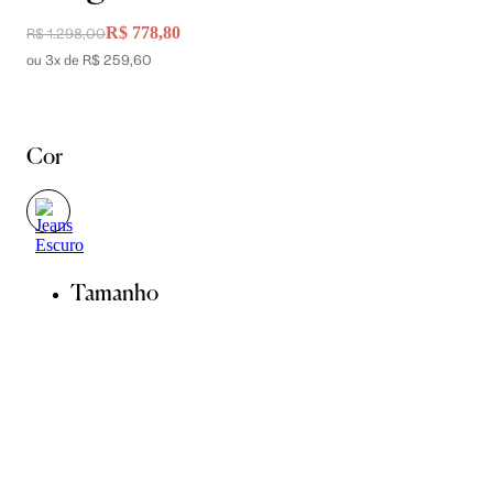
R$ 778,80
R$ 1.298,00
ou 3x de R$ 259,60
Cor
Tamanho
PP
P
M
G
Guia de Medidas
Avise-me quando chegar