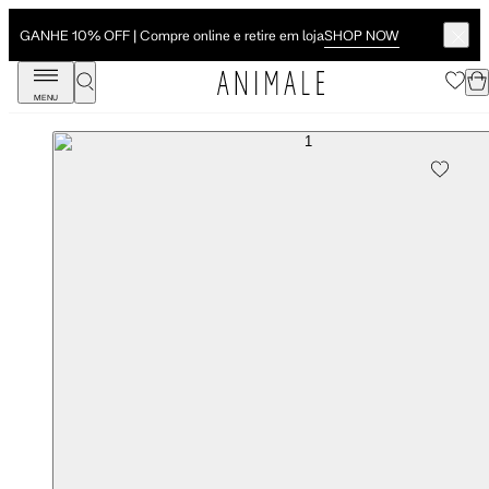
SHOP NOW
GANHE 10% OFF | Compre online e retire em loja
MENU