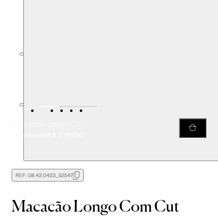
Macacão Longo Com Cut Estampado
R$ 779,00
R$ 1.298,00
REF:
08.42.0423_52547
Macacão Longo Com Cut