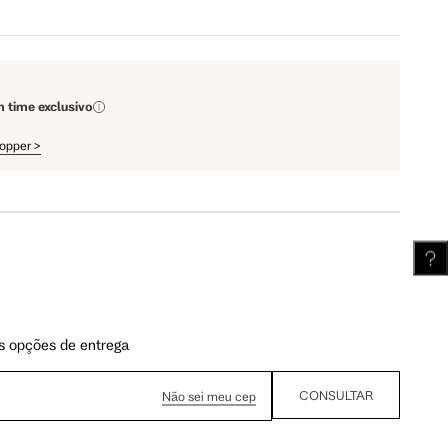
111.5 cm
112 cm
m time exclusivo
62.5 cm
63.25 cm
hopper
>
s opções de entrega
CONSULTAR
Não sei meu cep