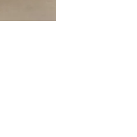
UCIONAL
MINHA CONTA
AJUD
o Animale
Minha Conta
Cuidad
ESG
Meus Pedidos
Entreg
intage
Devolver Pedido
Troca 
54
Wishlist
Formas
ores
Gift Card
Pergun
evendedor
 Conosco
rivacidade
a