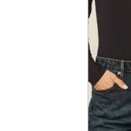
Comprimento da cintura
105.
até o chão
Comprimento do braço
60.2
Como me medir?
Tire as medidas do seu corpo de acordo com 