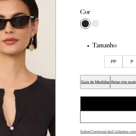
Cor
 cm
86 cm
92.5 cm
 cm
89 cm
95.5 cm
Tamanho
 cm
70 cm
76.5 cm
PP
P
 cm
84 cm
90.5 cm
Guia de Medidas
Avise-me quan
 cm
99 cm
105.5 cm
 cm
59 cm
63 cm
Sobre
Composição
Cuidados com