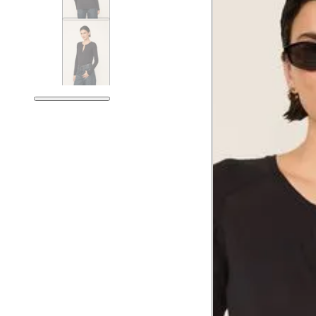
Tórax
78.5
Busto
81.5
Cintura
62.5
Cintura baixa
76.5
Quadril
91.5
Coxa total
54.5