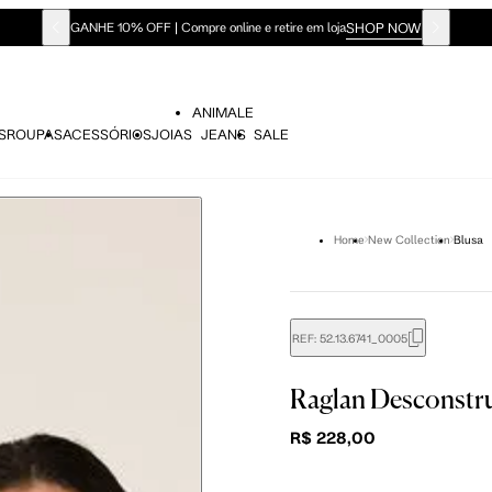
SHOP NOW
GANHE 10% OFF | Compre online e retire em loja
ANIMALE
S
ROUPAS
ACESSÓRIOS
JOIAS
JEANS
SALE
Home
New Collection
Blusa
REF:
52.13.6741_0005
didas do corpo, compare-as com as medidas do seu corpo par
Raglan Desconstr
R$ 228,00
P
P
M