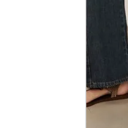
8
Meça do canto do ombro até a dobr
Troca ou devolução
Se ainda assim não servir, você pode devolver 
gratuitamente em até 15 dias.