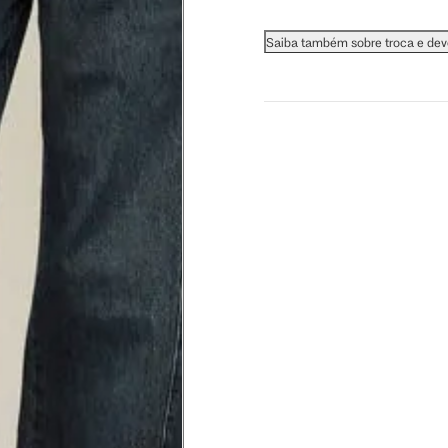
 busto.
Saiba também sobre troca e de
a do seio. A fita deve estar
na parte mais fina.
ximadamente 4 cm abaixo da
xa, aproximadamente 2cm
hão
té a planta do pé na frente do