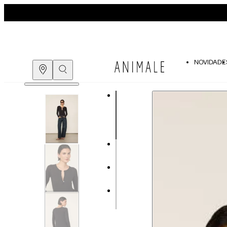
NOVIDADE
Guia de medidas
COMPRE PELO
WHATSAPP
ENCONTRE UMA LOJA
Tabela de medidas do corpo
As medidas mostradas são referentes às me
Medidas do Corpo
P