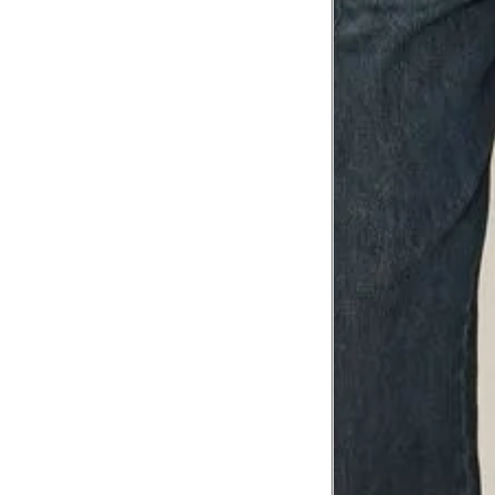
Tórax
1
Contorne abaixo da axila e acima do
Busto
Contorne o busto passando pela altur
2
folgada.
Cintura
3
Contorne a cintura colocando a fita 
Cintura baixa
Contorne na linha do umbigo, apro
4
linha da cintura.
Quadril
5
Contorne a maior parte do quadril.
Coxa total
Contorne a parte mais larga da co
6
abaixo da virilha.
Comprimento da cintura até o c
Meça da parte mais fina da cintura a
7
corpo
Comprimento do braço