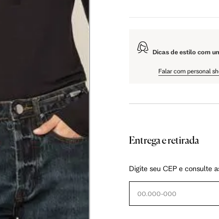
5 cm
108.5 cm
110 cm
Dicas de estilo com u
5 cm
61 cm
61.75 cm
Falar com personal s
Entrega e retirada
as instruções abaixo.
Digite seu CEP e consulte a