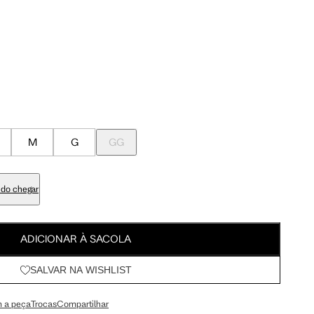
Meus Pedidos
100 cm
107.5 cm
Wishlist
103 cm
110.5 cm
84 cm
91.5 cm
M
G
GG
98 cm
105.5 cm
do chegar
113 cm
120.5 cm
ADICIONAR À SACOLA
SALVAR NA WISHLIST
67.5 cm
72 cm
 a peça
Trocas
Compartilhar