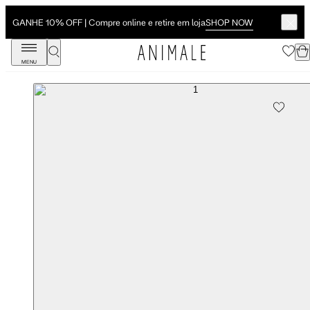
SHOP NOW
GANHE 10% OFF | Compre online e retire em loja
MENU