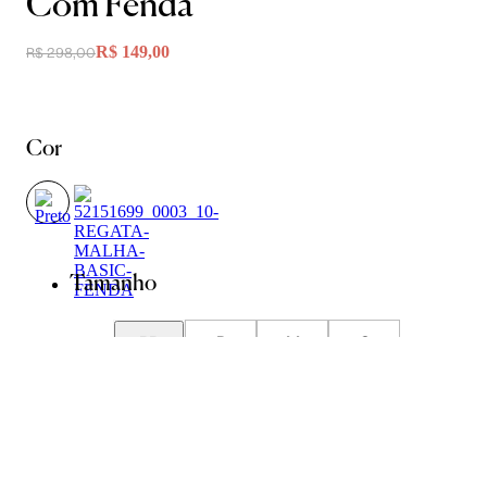
Com Fenda
R$ 149,00
R$ 298,00
Cor
Tamanho
PP
P
M
G
GG
Guia de Medidas
Avise-me quando chegar