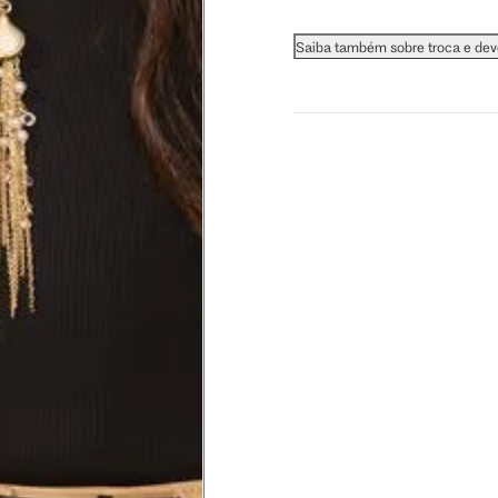
 busto.
Saiba também sobre troca e de
a do seio. A fita deve estar
na parte mais fina.
ximadamente 4 cm abaixo da
xa, aproximadamente 2cm
hão
té a planta do pé na frente do