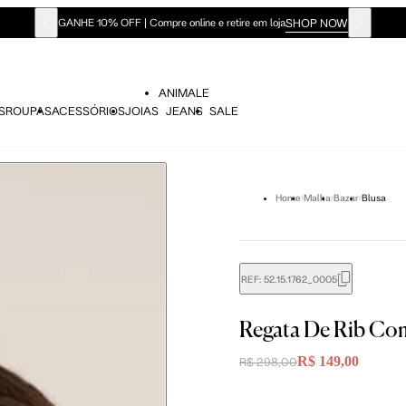
SHOP NOW
GANHE 10% OFF | Compre online e retire em loja
ANIMALE
S
ROUPAS
ACESSÓRIOS
JOIAS
JEANS
SALE
Home
Malha
Bazar
Blusa
REF:
52.15.1762_0005
didas do corpo, compare-as com as medidas do seu corpo par
Regata De Rib Co
R$ 149,00
R$ 298,00
P