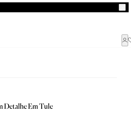
Já possui uma conta ?
Faça login ou cadastre-se
ENTRAR
a encontrar o seu tamanho.
m Detalhe Em Tule
Dados Pessoais
M
G