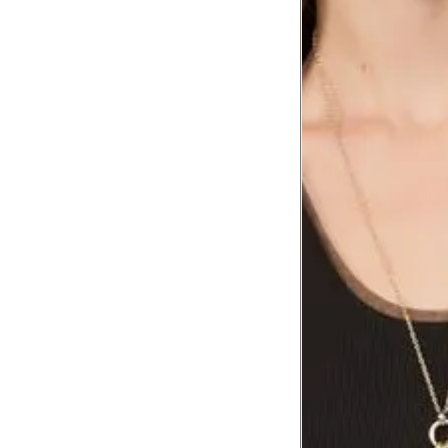
Comprimento da cintura até o chão
Comprimento do braço
Como me medir?
Tire as medidas do seu corpo de acordo com 
Tórax