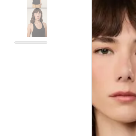
Tórax
Busto
Cintura
Cintura baixa
Quadril
Coxa total