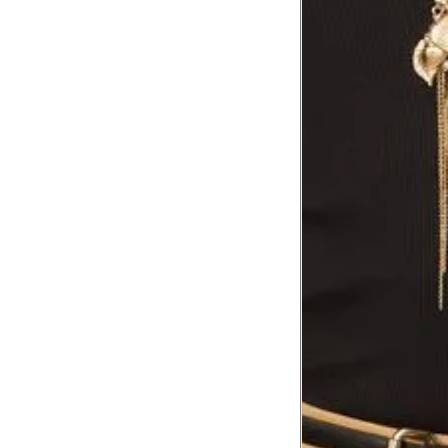
1
Contorne abaixo da axila e acima do
Busto
Contorne o busto passando pela altur
2
folgada.
Cintura
3
Contorne a cintura colocando a fita 
Cintura baixa
Contorne na linha do umbigo, apro
4
linha da cintura.
Quadril
5
Contorne a maior parte do quadril.
Coxa total
Contorne a parte mais larga da co
6
abaixo da virilha.
Comprimento da cintura até o c
Meça da parte mais fina da cintura a
7
corpo
Comprimento do braço
8