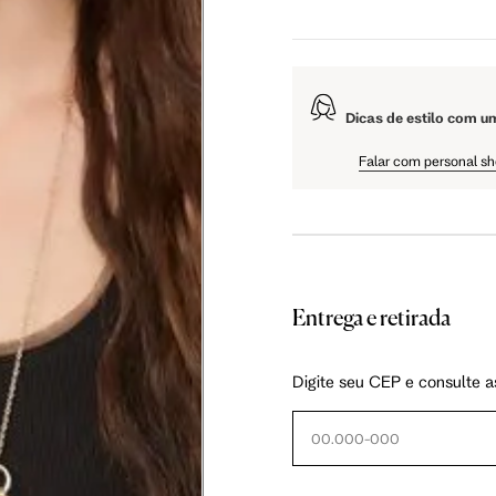
108.5 cm
Dicas de estilo com u
61 cm
Falar com personal s
Entrega e retirada
as instruções abaixo.
Digite seu CEP e consulte a