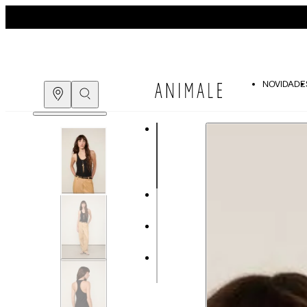
NOVIDADE
Guia de medidas
COMPRE PELO
WHATSAPP
ENCONTRE UMA LOJA
Tabela de medidas do corpo
As medidas mostradas são referentes às me
Medidas do Corpo