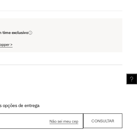
110 cm
112 cm
m time exclusivo
61.75 cm
62.5 cm
hopper
>
s opções de entrega
CONSULTAR
Não sei meu cep