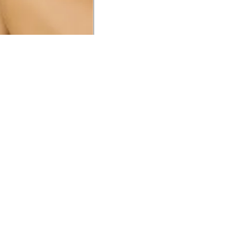
UCIONAL
MINHA CONTA
AJUD
o Animale
Minha Conta
Cuidad
ESG
Meus Pedidos
Entreg
intage
Devolver Pedido
Troca 
54
Wishlist
Formas
ores
Gift Card
Pergun
evendedor
 Conosco
rivacidade
a