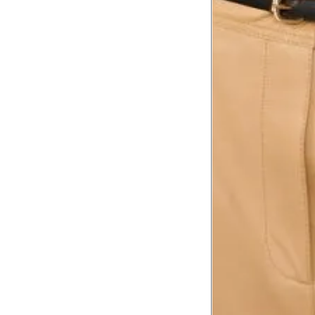
Meça do canto do ombro até a dobr
Troca ou devolução
Se ainda assim não servir, você pode devolver 
gratuitamente em até 15 dias.