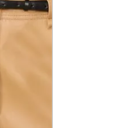
a do punho.
Precisa de ajuda?
Saber mais
o produto
Não encontrei meu tamanho. 
recomendação?