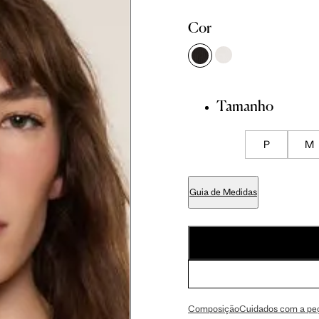
Cor
86 cm
89 cm
Tamanho
70 cm
P
M
Guia de Medidas
84 cm
99 cm
59 cm
Composição
Cuidados com a pe