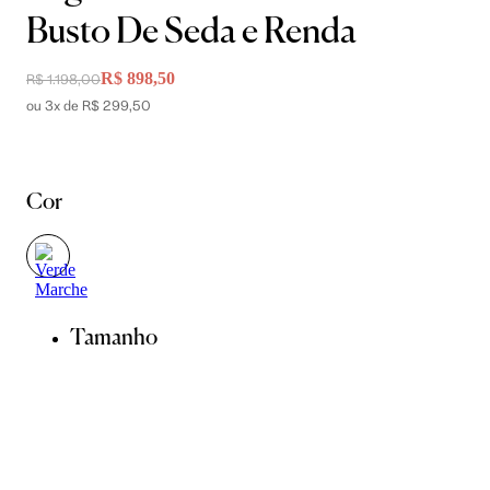
Busto De Seda e Renda
R$ 898,50
R$ 1.198,00
ou 3x de R$ 299,50
Cor
Tamanho
36
38
40
42
44