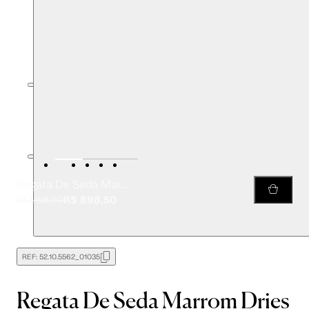
Regata De Seda Marrom Dries Busto De Seda e Renda
R$ 898,50
R$ 1.198,00
REF:
52.10.5562_01035
Regata De Seda Marrom Dries