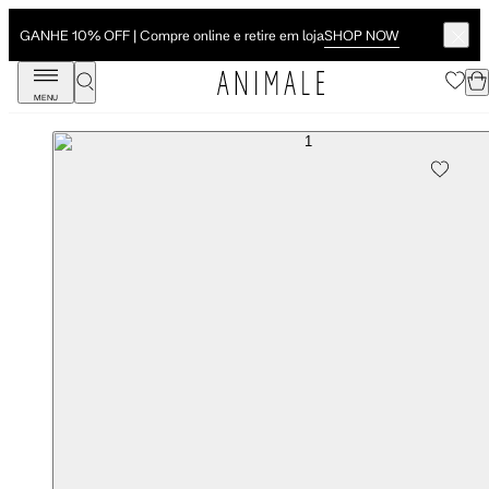
SHOP NOW
GANHE 10% OFF | Compre online e retire em loja
MENU