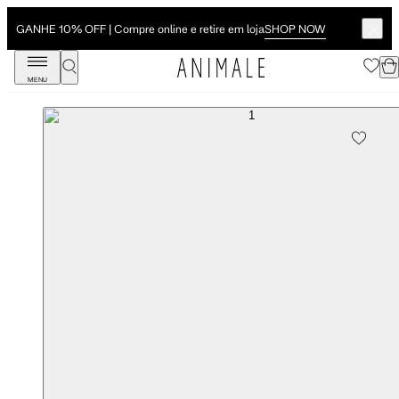
SHOP NOW
GANHE 10% OFF | Compre online e retire em loja
MENU