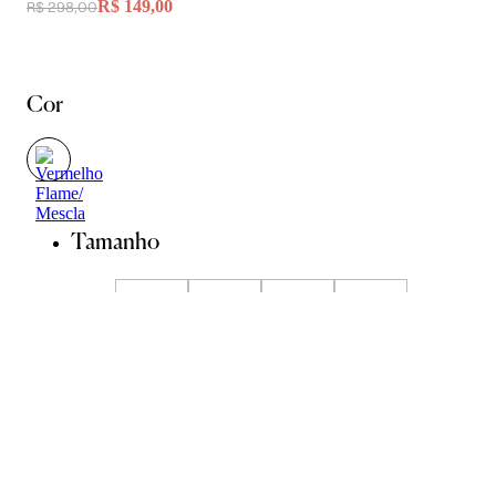
R$ 149,00
R$ 298,00
Cor
Tamanho
P
M
G
GG
Guia de Medidas
ADICIONAR À SACOLA