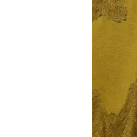
Tórax
1
Contorne abaixo da axila e acima do
Busto
Contorne o busto passando pela altur
2
folgada.
Cintura
3
Contorne a cintura colocando a fita 
Cintura baixa
Contorne na linha do umbigo, apro
4
linha da cintura.
Quadril
5
Contorne a maior parte do quadril.
Coxa total
Contorne a parte mais larga da co
6
abaixo da virilha.
Comprimento da cintura até o c
Meça da parte mais fina da cintura a
7
corpo
Comprimento do braço