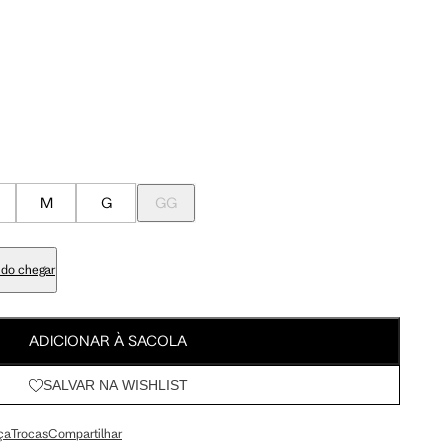
Meus Pedidos
100 cm
107.5 cm
Wishlist
103 cm
110.5 cm
84 cm
91.5 cm
M
G
GG
98 cm
105.5 cm
do chegar
113 cm
120.5 cm
ADICIONAR À SACOLA
SALVAR NA WISHLIST
67.5 cm
72 cm
ça
Trocas
Compartilhar