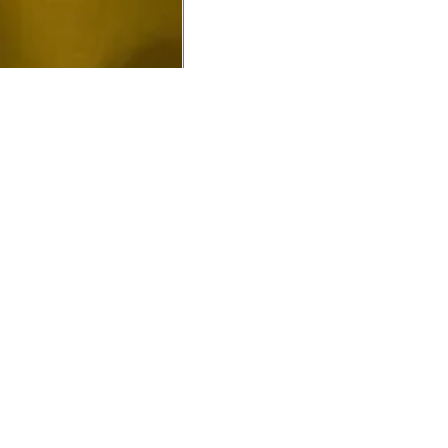
UCIONAL
MINHA CONTA
AJUD
o Animale
Minha Conta
Cuidad
ESG
Meus Pedidos
Entreg
intage
Devolver Pedido
Troca 
54
Wishlist
Formas
ores
Gift Card
Pergun
evendedor
 Conosco
rivacidade
a