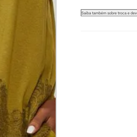
 busto.
Saiba também sobre troca e de
a do seio. A fita deve estar
na parte mais fina.
ximadamente 4 cm abaixo da
xa, aproximadamente 2cm
hão
té a planta do pé na frente do