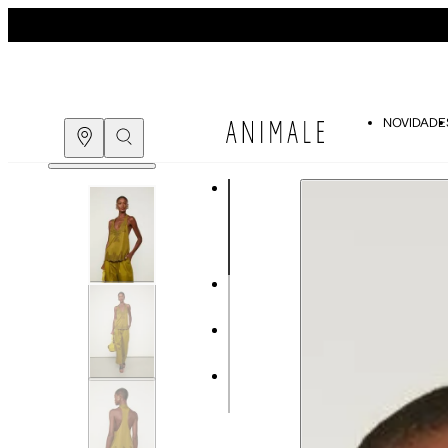
NOVIDADE
Guia de medidas
COMPRE PELO
WHATSAPP
ENCONTRE UMA LOJA
Tabela de medidas do corpo
As medidas mostradas são referentes às me
Medidas do Corpo
P