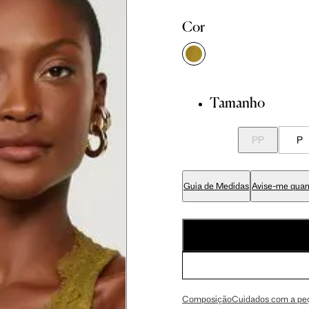
Cor
 cm
86 cm
92.5 cm
 cm
89 cm
95.5 cm
Tamanho
 cm
70 cm
76.5 cm
PP
P
 cm
84 cm
90.5 cm
Guia de Medidas
Avise-me quan
 cm
99 cm
105.5 cm
 cm
59 cm
63 cm
Composição
Cuidados com a pe