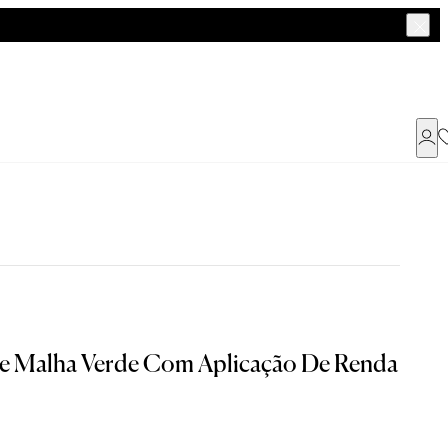
Já possui uma conta ?
Faça login ou cadastre-se
ENTRAR
a encontrar o seu tamanho.
e Malha Verde Com Aplicação De Renda
Dados Pessoais
G
GG