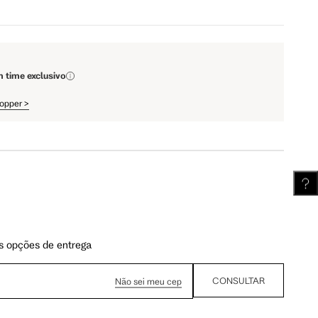
111.5 cm
112 cm
m time exclusivo
62.5 cm
63.25 cm
hopper
>
s opções de entrega
CONSULTAR
Não sei meu cep