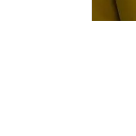
CADASTRE-SE EM NOSSA
NEWSLETTER
INSTIT
Aplicativ
Receba as novidades e fique por dentro de
serviços exclusivos!
Animale 
Animale V
Azzas 21
OK
Forneced
Seja um r
Animale
A Animale utiliza os dados preenchidos para
você utilizar as funcionalidades da nossa
Trabalhe
Loja. Saiba mais em:
Política de Privacidade.
Aviso de P
Ao concluir o cadastro, você permite o
Seguranç
tratamento de dados pessoais para finalidade
da proposta. Atenção: O cadastro é para
maior de 18 anos.