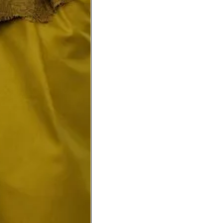
a do punho.
Precisa de ajuda?
Saber mais
o produto
Não encontrei meu tamanho. 
recomendação?