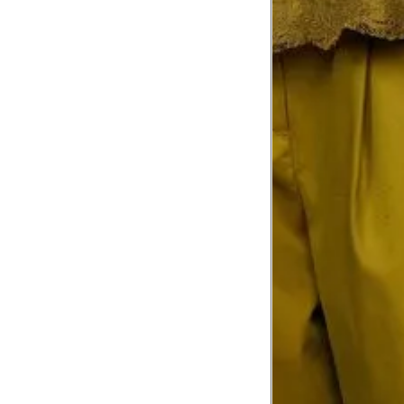
8
Meça do canto do ombro até a dobr
Troca ou devolução
Se ainda assim não servir, você pode devolver 
gratuitamente em até 15 dias.