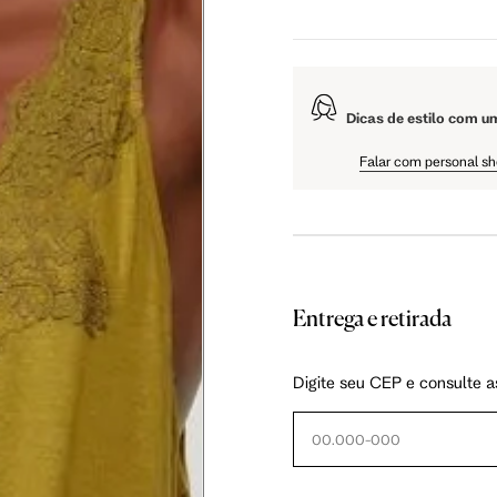
5 cm
108.5 cm
110 cm
Dicas de estilo com u
5 cm
61 cm
61.75 cm
Falar com personal s
Entrega e retirada
as instruções abaixo.
Digite seu CEP e consulte a