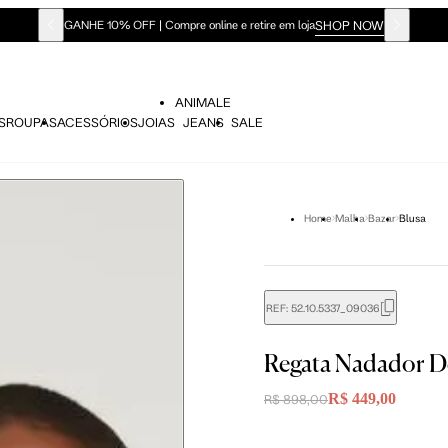
SHOP NOW
GANHE 10% OFF | Compre online e retire em loja
ANIMALE
S
ROUPAS
ACESSÓRIOS
JOIAS
JEANS
SALE
Home
Malha
Bazar
Blusa
REF:
52.10.5337_09036
didas do corpo, compare-as com as medidas do seu corpo par
Regata Nadador D
R$ 449,00
R$ 898,00
P
P
M