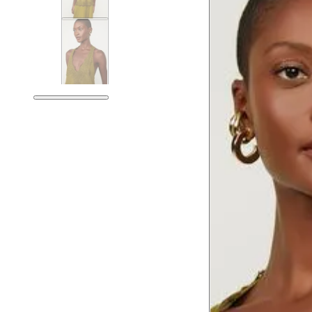
Tórax
78.5
Busto
81.5
Cintura
62.5
Cintura baixa
76.5
Quadril
91.5
Coxa total
54.5