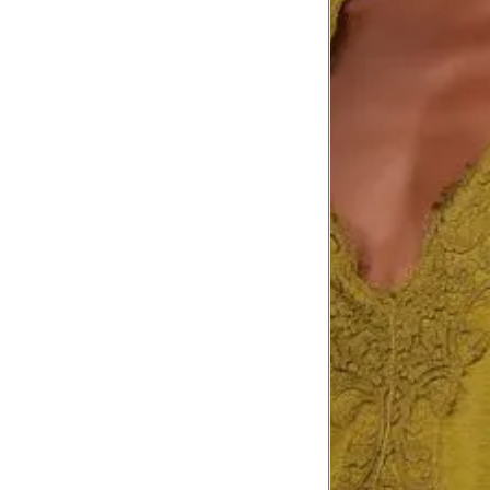
Comprimento da cintura
105.
até o chão
Comprimento do braço
60.2
Como me medir?
Tire as medidas do seu corpo de acordo com 