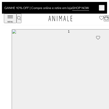
SHOP NOW
GANHE 10% OFF | Compre online e retire em loja
MENU