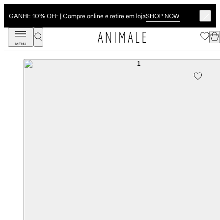
SHOP NOW
GANHE 10% OFF | Compre online e retire em loja
MENU