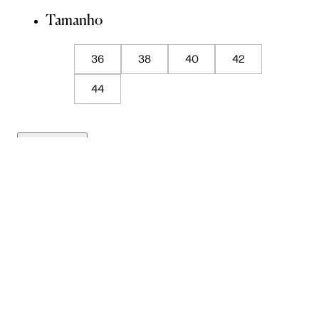
Tamanho
36
38
40
42
44
Guia de Medidas
ADICIONAR À SACOLA
SALVAR NA WISHLIST
Sobre
Composição
Cuidados com a peça
Trocas
Compartilhar