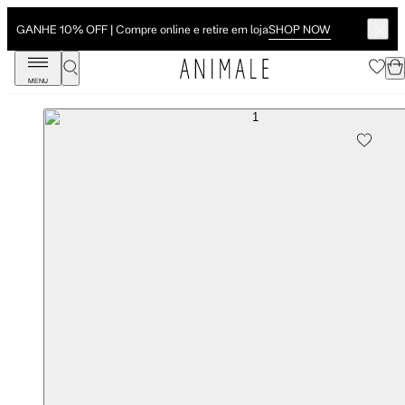
SHOP NOW
GANHE 10% OFF | Compre online e retire em loja
MENU