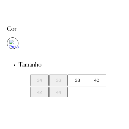
Cor
Tamanho
34
36
38
40
42
44
Guia de Medidas
Avise-me quando chegar