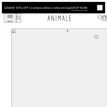
SHOP NOW
GANHE 10% OFF | Compre online e retire em loja
MENU