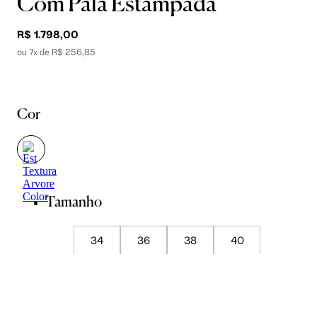
Com Pala Estampada
R$ 1.798,00
ou 7x de R$ 256,85
Cor
Tamanho
34
36
38
40
42
44