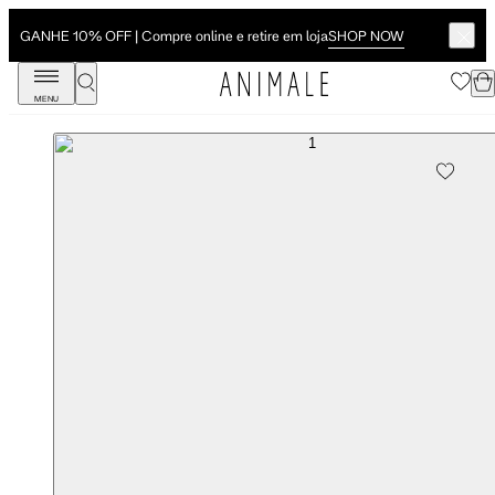
SHOP NOW
GANHE 10% OFF | Compre online e retire em loja
MENU