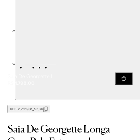
Saia De Georgette Longa Com Pala Estampada
R$ 1.798,00
REF:
25.11.1981_57576
Saia De Georgette Longa