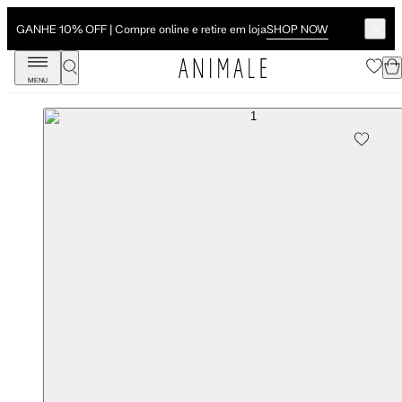
SHOP NOW
GANHE 10% OFF | Compre online e retire em loja
MENU