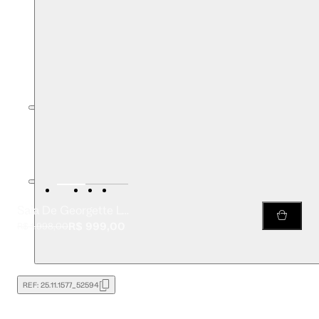
Saia De Georgette Longa Recorte Com Vivos Estampa Liberty Arte
R$ 999,00
R$ 1.998,00
REF:
25.11.1577_52594