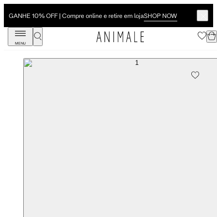
SHOP NOW
GANHE 10% OFF | Compre online e retire em loja
MENU