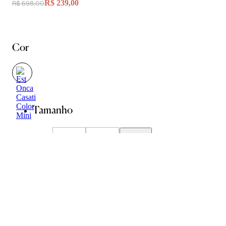
R$ 239,00
R$ 598,00
Cor
Tamanho
P
M
G
Guia de Medidas
Avise-me quando chegar
ADICIONAR À SACOLA