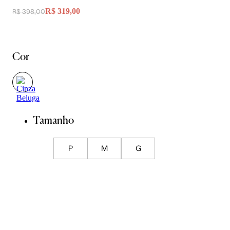
R$ 319,00
R$ 398,00
Cor
Tamanho
P
M
G
Guia de Medidas