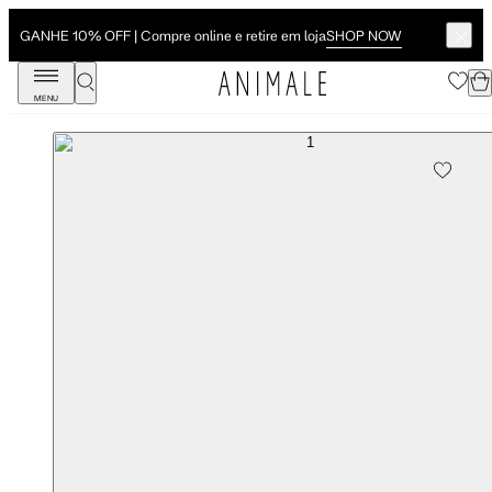
SHOP NOW
GANHE 10% OFF | Compre online e retire em loja
MENU