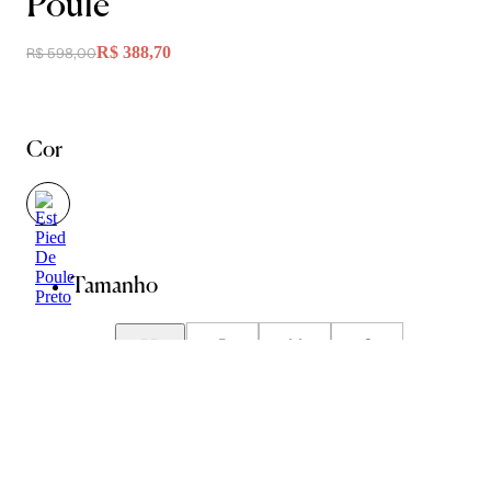
Poule
R$ 388,70
R$ 598,00
Cor
Tamanho
PP
P
M
G
GG
Guia de Medidas
Avise-me quando chegar