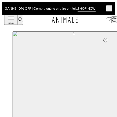
SHOP NOW
GANHE 10% OFF | Compre online e retire em loja
MENU