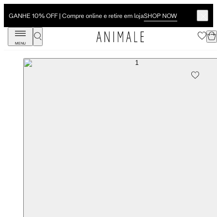
SHOP NOW
GANHE 10% OFF | Compre online e retire em loja
MENU