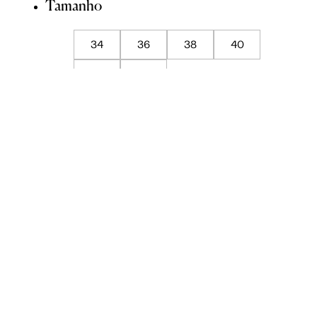
Tamanho
34
36
38
40
42
44
Guia de Medidas
ADICIONAR À SACOLA
SALVAR NA WISHLIST
Sobre
Composição
Cuidados com a peça
Trocas
Compartilhar