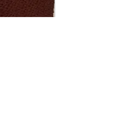
UCIONAL
MINHA CONTA
AJUD
o Animale
Minha Conta
Cuidad
ESG
Meus Pedidos
Entreg
intage
Devolver Pedido
Troca 
54
Wishlist
Formas
ores
Gift Card
Pergun
evendedor
 Conosco
rivacidade
a