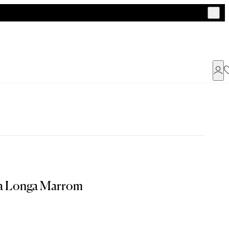
Já possui uma conta ?
Faça login ou cadastre-se
ENTRAR
a encontrar o seu tamanho.
ra Longa Marrom
Dados Pessoais
G
GG