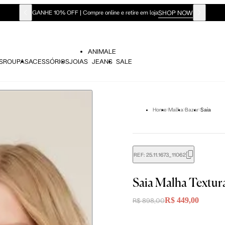
SHOP NOW
GANHE 10% OFF | Compre online e retire em loja
ANIMALE
S
ROUPAS
ACESSÓRIOS
JOIAS
JEANS
SALE
Home
Malha
Bazar
Saia
REF:
25.11.1673_11062
didas do corpo, compare-as com as medidas do seu corpo par
Saia Malha Textu
R$ 449,00
R$ 898,00
P
P
M