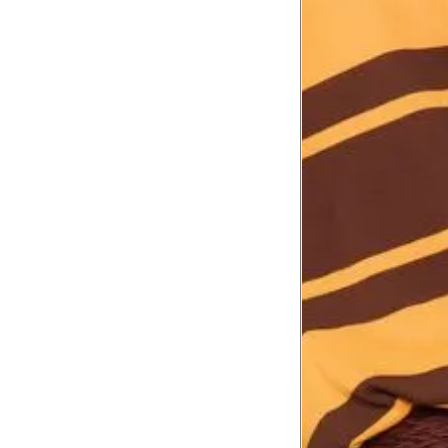
Comprimento da cintura
105.
até o chão
Comprimento do braço
60.2
Como me medir?
Tire as medidas do seu corpo de acordo com 