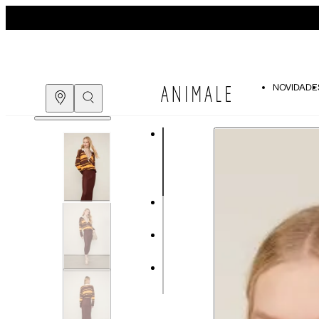
NOVIDADE
Guia de medidas
COMPRE PELO
WHATSAPP
ENCONTRE UMA LOJA
Tabela de medidas do corpo
As medidas mostradas são referentes às me
Medidas do Corpo
P