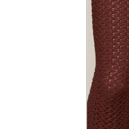
Meça do canto do ombro até a dobr
Troca ou devolução
Se ainda assim não servir, você pode devolver 
gratuitamente em até 15 dias.