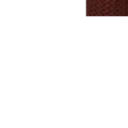
CADASTRE-SE EM NOSSA
NEWSLETTER
INSTIT
Aplicativ
Receba as novidades e fique por dentro de
serviços exclusivos!
Animale 
Animale V
Azzas 21
OK
Forneced
Seja um r
Animale
A Animale utiliza os dados preenchidos para
você utilizar as funcionalidades da nossa
Trabalhe
Loja. Saiba mais em:
Política de Privacidade.
Aviso de P
Ao concluir o cadastro, você permite o
Seguranç
tratamento de dados pessoais para finalidade
da proposta. Atenção: O cadastro é para
maior de 18 anos.