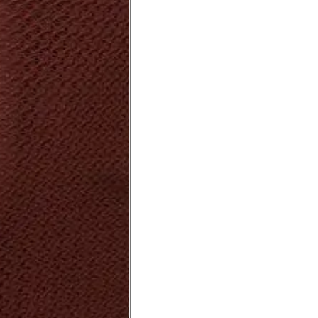
a do punho.
Precisa de ajuda?
Saber mais
o produto
Não encontrei meu tamanho. 
recomendação?