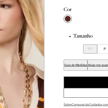
 cm
86 cm
92.5 cm
Cor
 cm
89 cm
95.5 cm
Tamanho
 cm
70 cm
76.5 cm
PP
P
 cm
84 cm
90.5 cm
Guia de Medidas
Avise-me quan
 cm
99 cm
105.5 cm
 cm
59 cm
63 cm
Sobre
Composição
Cuidados com