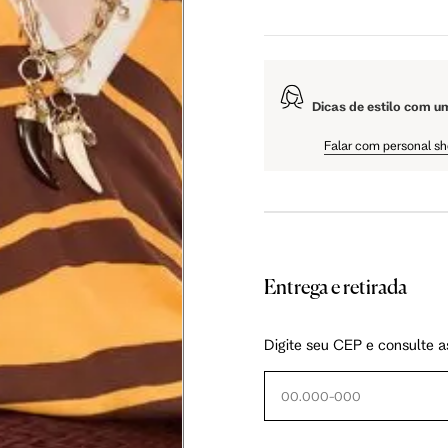
5 cm
108.5 cm
110 cm
Dicas de estilo com u
5 cm
61 cm
61.75 cm
Falar com personal s
Entrega e retirada
as instruções abaixo.
Digite seu CEP e consulte a