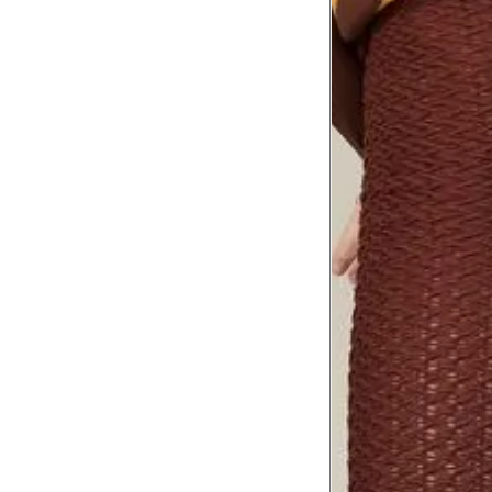
Tórax
1
Contorne abaixo da axila e acima do
Busto
Contorne o busto passando pela altur
2
folgada.
Cintura
3
Contorne a cintura colocando a fita 
Cintura baixa
Contorne na linha do umbigo, apro
4
linha da cintura.
Quadril
5
Contorne a maior parte do quadril.
Coxa total
Contorne a parte mais larga da co
6
abaixo da virilha.
Comprimento da cintura até o c
Meça da parte mais fina da cintura a
7
corpo
Comprimento do braço
8