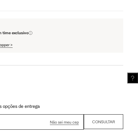
111.5 cm
112 cm
m time exclusivo
62.5 cm
63.25 cm
hopper
>
s opções de entrega
CONSULTAR
Não sei meu cep