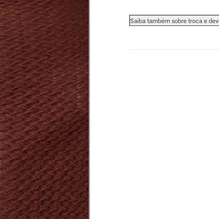
 busto.
Saiba também sobre troca e de
a do seio. A fita deve estar
na parte mais fina.
ximadamente 4 cm abaixo da
xa, aproximadamente 2cm
hão
té a planta do pé na frente do