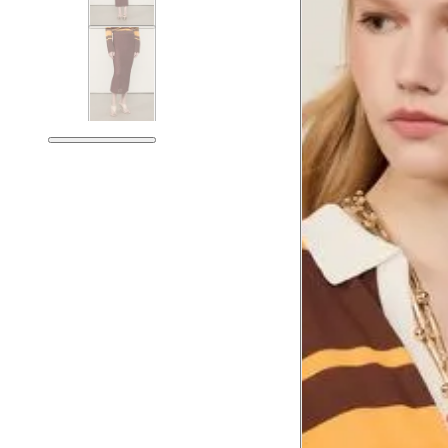
Tórax
78.5
Busto
81.5
Cintura
62.5
Cintura baixa
76.5
Quadril
91.5
Coxa total
54.5