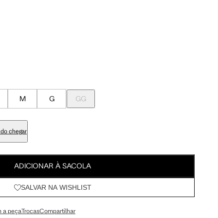
Meus Pedidos
100 cm
107.5 cm
Wishlist
103 cm
110.5 cm
84 cm
91.5 cm
M
G
GG
98 cm
105.5 cm
do chegar
113 cm
120.5 cm
ADICIONAR À SACOLA
SALVAR NA WISHLIST
67.5 cm
72 cm
 a peça
Trocas
Compartilhar