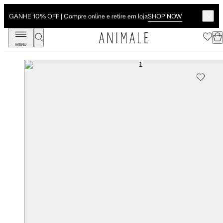
SHOP NOW
GANHE 10% OFF | Compre online e retire em loja
MENU