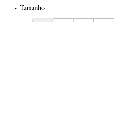
Tamanho
34
36
38
40
42
44
46
Guia de Medidas
Avise-me quando chegar
ADICIONAR À SACOLA
SALVAR NA WISHLIST
Composição
Cuidados com a peça
Trocas
Compartilhar