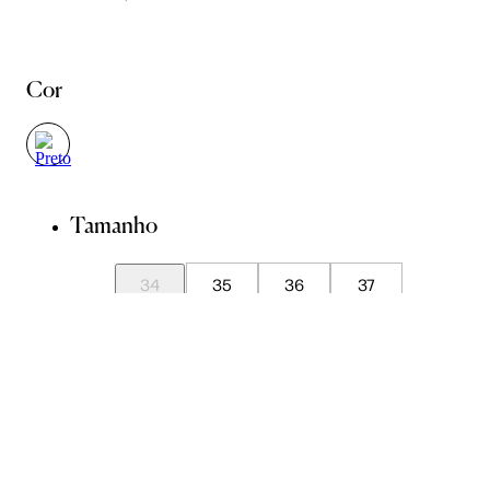
Cor
Tamanho
34
35
36
37
39
Avise-me quando chegar
ADICIONAR À SACOLA