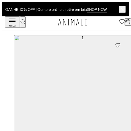
SHOP NOW
GANHE 10% OFF | Compre online e retire em loja
MENU