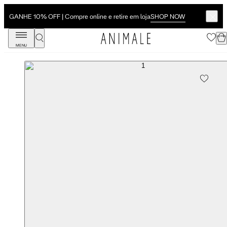
SHOP NOW
GANHE 10% OFF | Compre online e retire em loja
MENU