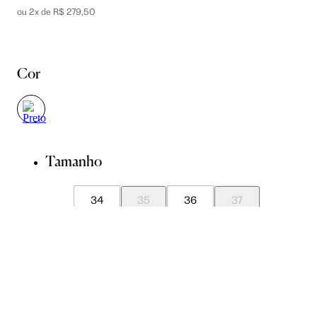
ou 2x de R$ 279,50
Cor
Tamanho
34
35
36
37
38
39
40
Guia de Medidas
Avise-me quando chegar