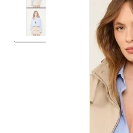
Tórax
76 cm
Busto
79 cm
Cintura
60 cm
Cintura baixa
74 cm
Quadril
89 cm
Coxa total
53 cm