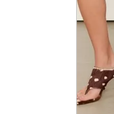
corpo
Comprimento do braço
8
Meça do canto do ombro até a dobr
Troca ou devolução
Se ainda assim não servir, você pode devolver 
gratuitamente em até 15 dias.