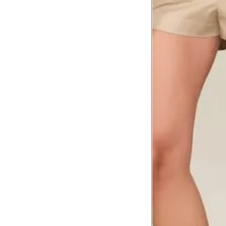
Tórax
1
Contorne abaixo da axila e acima do
Busto
Contorne o busto passando pela altur
2
folgada.
Cintura
3
Contorne a cintura colocando a fita 
Cintura baixa
Contorne na linha do umbigo, apro
4
linha da cintura.
Quadril
5
Contorne a maior parte do quadril.
Coxa total
Contorne a parte mais larga da co
6
abaixo da virilha.
Comprimento da cintura até o c
Meça da parte mais fina da cintura a
7