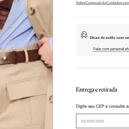
Sobre
Composição
Cuidados com
106 cm
108 cm
109 cm
Dicas de estilo com u
60.5 cm
61 cm
61.5 cm
Falar com personal s
Entrega e retirada
as instruções abaixo.
Digite seu CEP e consulte a