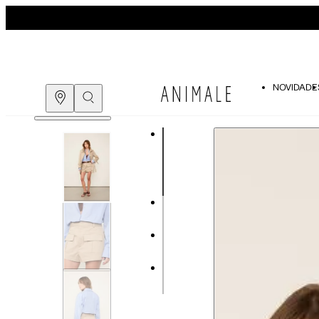
NOVIDADE
Guia de medidas
COMPRE PELO
WHATSAPP
ENCONTRE UMA LOJA
Tabela de medidas do corpo
As medidas mostradas são referentes às me
Medidas do
Tam. 34
Corpo