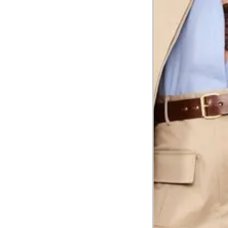
Comprimento
da cintura até
105 cm
o chão
Comprimento
60 cm
do braço
Como me medir?
Tire as medidas do seu corpo de acordo com 