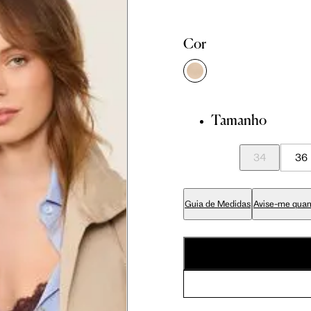
81 cm
86 cm
90 cm
Cor
84 cm
89 cm
93 cm
Tamanho
65 cm
70 cm
74 cm
34
36
79 cm
84 cm
88 cm
Guia de Medidas
Avise-me quan
94 cm
99 cm
103 cm
56 cm
59 cm
61.5 cm