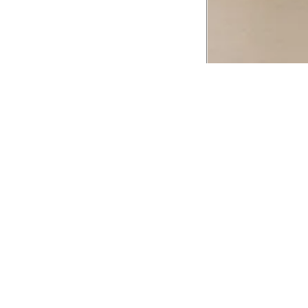
CADASTRE-SE EM NOSSA
NEWSLETTER
INSTIT
Aplicativ
Receba as novidades e fique por dentro de
serviços exclusivos!
Animale 
Animale V
Azzas 21
OK
Forneced
Seja um r
Animale
A Animale utiliza os dados preenchidos para
você utilizar as funcionalidades da nossa
Trabalhe
Loja. Saiba mais em:
Política de Privacidade.
Aviso de P
Ao concluir o cadastro, você permite o
Seguranç
tratamento de dados pessoais para finalidade