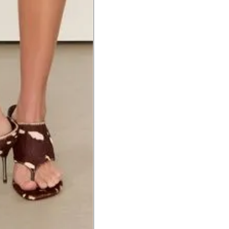
a do punho.
Precisa de ajuda?
Saber mais
o produto
Não encontrei meu tamanho. 
recomendação?