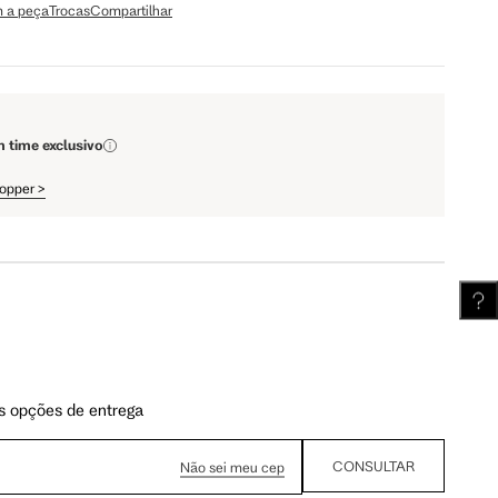
 a peça
Trocas
Compartilhar
110 cm
112 cm
m time exclusivo
62 cm
62.5 cm
hopper
>
s opções de entrega
CONSULTAR
Não sei meu cep