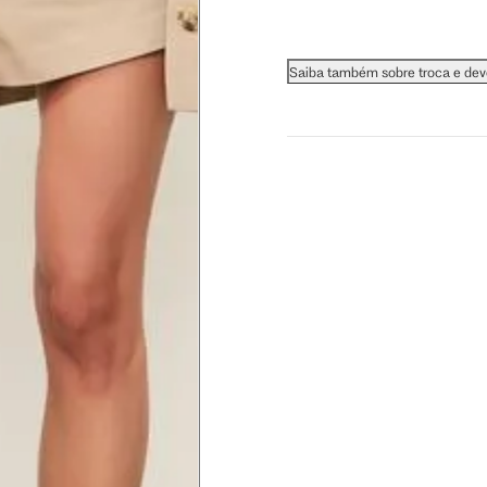
Saiba também sobre troca e de
 busto.
a do seio. A fita deve estar
na parte mais fina.
ximadamente 4 cm abaixo da
xa, aproximadamente 2cm
hão
té a planta do pé na frente do