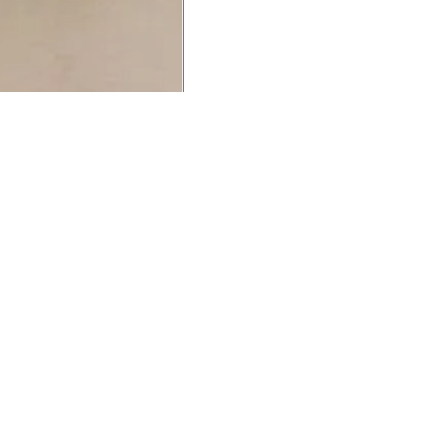
UCIONAL
MINHA CONTA
AJUD
o Animale
Minha Conta
Cuidad
ESG
Meus Pedidos
Entreg
intage
Devolver Pedido
Troca 
54
Wishlist
Formas
ores
Gift Card
Pergun
evendedor
 Conosco
rivacidade
a