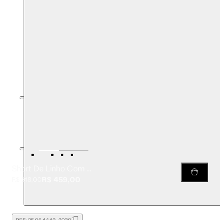
Short De Linho Com Cós De Elástico e Bolsos De Linho
R$ 459,00
R$ 918,00