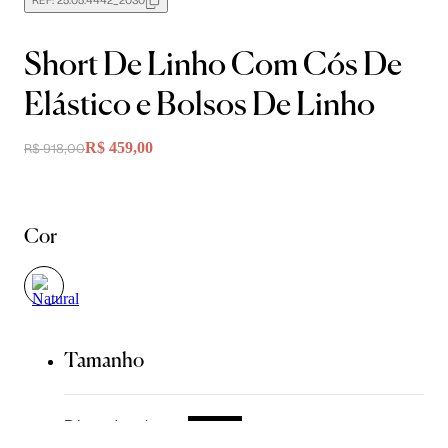
REF:
25.05.4442_2030
Short De Linho Com Cós De
Elástico e Bolsos De Linho
R$ 459,00
R$ 918,00
Cor
Tamanho
Régua de caimento
NOVO
Clique aqui e entenda mais sobre o caimento da peça!