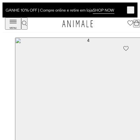
SHOP NOW
GANHE 10% OFF | Compre online e retire em loja
MENU