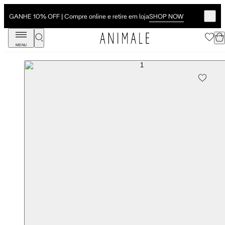
SHOP NOW
GANHE 10% OFF | Compre online e retire em loja
MENU