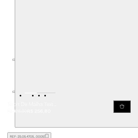
Short De Malha Texturizada
R$ 256,80
R$ 428,00
REF:
25.05.4705_0005