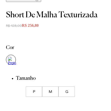
Short De Malha Texturizada
R$ 256,80
R$ 428,00
Cor
Tamanho
P
M
G