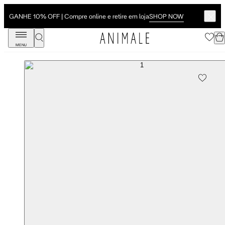
SHOP NOW
GANHE 10% OFF | Compre online e retire em loja
MENU