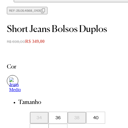
REF:
25.05.4568_0105
Short Jeans Bolsos Duplos
R$ 349,00
R$ 698,00
Cor
Tamanho
34
36
38
40