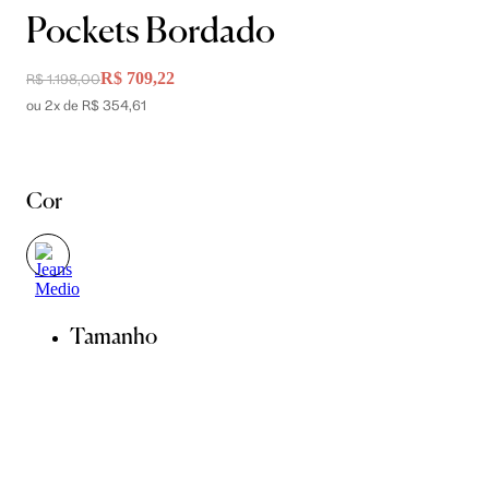
Pockets Bordado
R$ 709,22
R$ 1.198,00
ou 2x de R$ 354,61
Cor
Tamanho
34
36
38
40
42
44