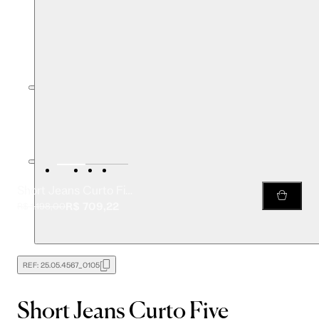
Short Jeans Curto Five Pockets Bordado
R$ 709,22
R$ 1.198,00
REF:
25.05.4567_0105
Short Jeans Curto Five