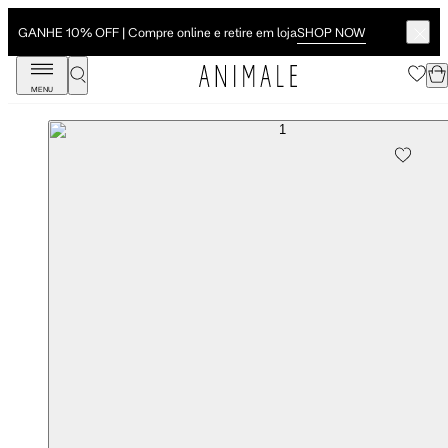
SHOP NOW
GANHE 10% OFF | Compre online e retire em loja
MENU