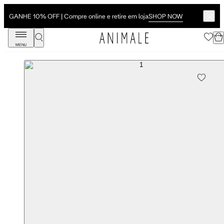
SHOP NOW
GANHE 10% OFF | Compre online e retire em loja
MENU