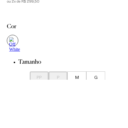
ou 2x de R$ 299,50
Cor
Tamanho
PP
P
M
G
GG
EG
Guia de Medidas
Avise-me quando chegar