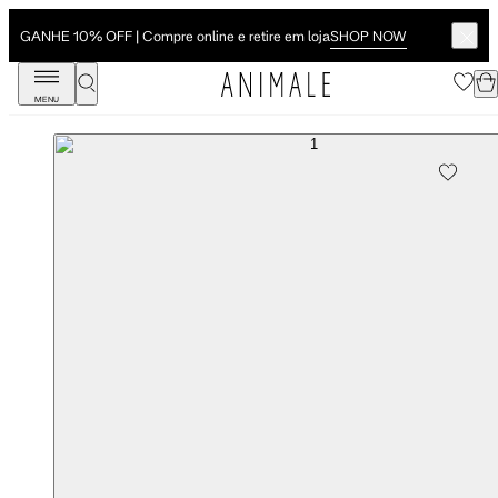
SHOP NOW
GANHE 10% OFF | Compre online e retire em loja
MENU