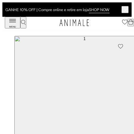
SHOP NOW
GANHE 10% OFF | Compre online e retire em loja
MENU