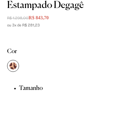
Estampado Degagê
R$ 843,70
R$ 1.298,00
ou 3x de R$ 281,23
Cor
Tamanho
34
36
38
40
42
44