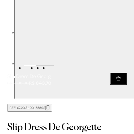
Slip Dress De Georgette Estampado Degagê
R$ 843,70
R$ 1.298,00
REF:
07.20.8400_55892
Slip Dress De Georgette