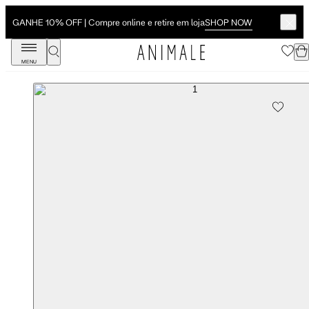
SHOP NOW
GANHE 10% OFF | Compre online e retire em loja
MENU