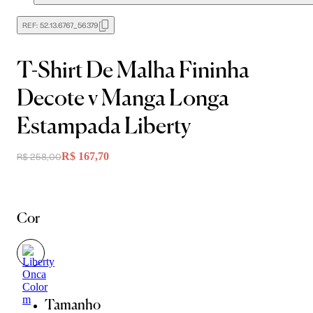
REF:
52.13.6767_56379
T-Shirt De Malha Fininha
Decote v Manga Longa
Estampada Liberty
R$ 167,70
R$ 258,00
Cor
Tamanho