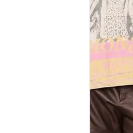
Comprimento da cintura
105.
até o chão
Comprimento do braço
60.2
Como me medir?
Tire as medidas do seu corpo de acordo com 