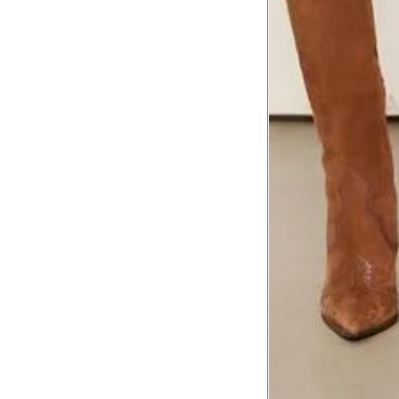
8
Meça do canto do ombro até a dobr
Troca ou devolução
Se ainda assim não servir, você pode devolver 
gratuitamente em até 15 dias.