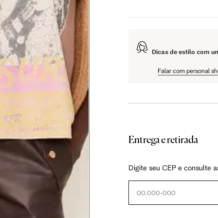
5 cm
108.5 cm
110 cm
Dicas de estilo com u
5 cm
61 cm
61.75 cm
Falar com personal s
Entrega e retirada
as instruções abaixo.
Digite seu CEP e consulte a