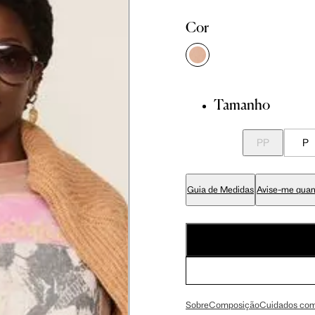
Cor
 cm
86 cm
92.5 cm
 cm
89 cm
95.5 cm
Tamanho
 cm
70 cm
76.5 cm
PP
P
 cm
84 cm
90.5 cm
Guia de Medidas
Avise-me quan
 cm
99 cm
105.5 cm
 cm
59 cm
63 cm
Sobre
Composição
Cuidados com