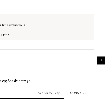
111.5 cm
112 cm
m time exclusivo
62.5 cm
63.25 cm
hopper
>
s opções de entrega
CONSULTAR
Não sei meu cep