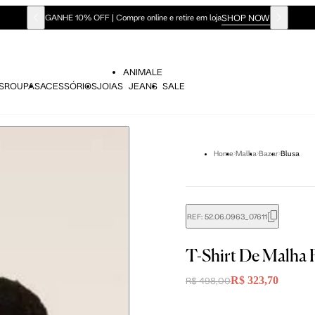
SHOP NOW
GANHE 10% OFF | Compre online e retire em loja
ANIMALE
S
ROUPAS
ACESSÓRIOS
JOIAS
JEANS
SALE
Home
Malha
Bazar
Blusa
REF:
52.06.0963_07611
didas do corpo, compare-as com as medidas do seu corpo par
T-Shirt De Malha
R$ 323,70
R$ 498,00
P
P
M