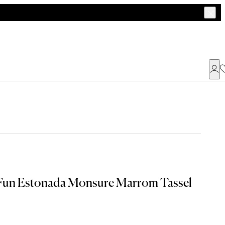
Já possui uma conta ?
Faça login ou cadastre-se
ENTRAR
a encontrar o seu tamanho.
 Fun Estonada Monsure Marrom Tassel
Dados Pessoais
G
GG