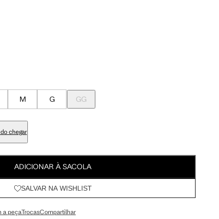
Meus Pedidos
100 cm
107.5 cm
Wishlist
103 cm
110.5 cm
84 cm
91.5 cm
M
G
GG
98 cm
105.5 cm
do chegar
113 cm
120.5 cm
ADICIONAR À SACOLA
SALVAR NA WISHLIST
67.5 cm
72 cm
 a peça
Trocas
Compartilhar