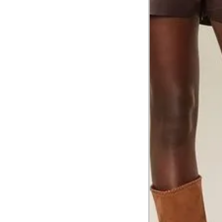
Tórax
1
Contorne abaixo da axila e acima do
Busto
Contorne o busto passando pela altur
2
folgada.
Cintura
3
Contorne a cintura colocando a fita 
Cintura baixa
Contorne na linha do umbigo, apro
4
linha da cintura.
Quadril
5
Contorne a maior parte do quadril.
Coxa total
Contorne a parte mais larga da co
6
abaixo da virilha.
Comprimento da cintura até o c
Meça da parte mais fina da cintura a
7
corpo
Comprimento do braço