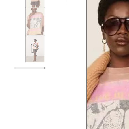
Tórax
78.5
Busto
81.5
Cintura
62.5
Cintura baixa
76.5
Quadril
91.5
Coxa total
54.5