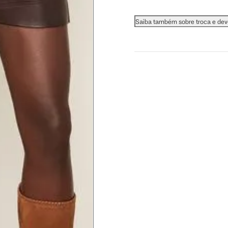
 busto.
Saiba também sobre troca e de
a do seio. A fita deve estar
na parte mais fina.
ximadamente 4 cm abaixo da
xa, aproximadamente 2cm
hão
té a planta do pé na frente do