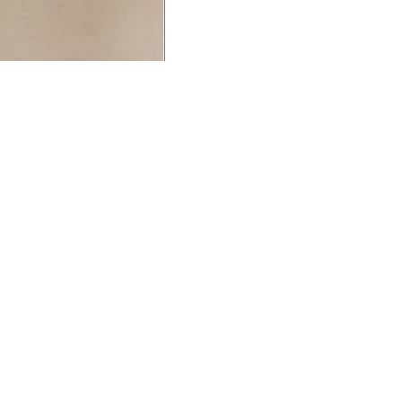
UCIONAL
MINHA CONTA
AJUD
o Animale
Minha Conta
Cuidad
ESG
Meus Pedidos
Entreg
intage
Devolver Pedido
Troca 
54
Wishlist
Formas
ores
Gift Card
Pergun
evendedor
 Conosco
rivacidade
a