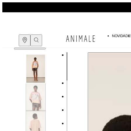
NOVIDADE
Guia de medidas
COMPRE PELO
WHATSAPP
ENCONTRE UMA LOJA
Tabela de medidas do corpo
As medidas mostradas são referentes às me
Medidas do Corpo
P