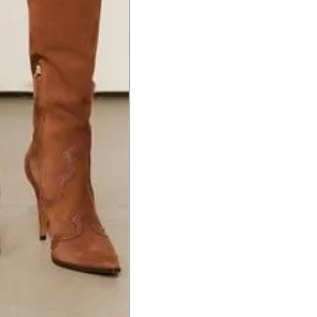
a do punho.
Precisa de ajuda?
Saber mais
o produto
Não encontrei meu tamanho. 
recomendação?