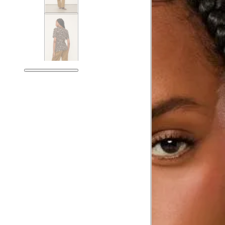
Tórax
78.5
Busto
81.5
Cintura
62.5
Cintura baixa
76.5
Quadril
91.5
Coxa total
54.5