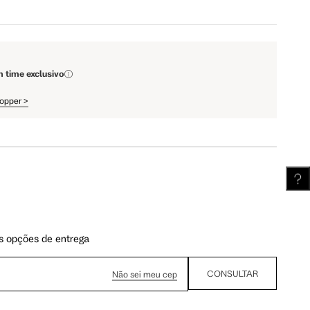
111.5 cm
112 cm
m time exclusivo
62.5 cm
63.25 cm
hopper
>
s opções de entrega
CONSULTAR
Não sei meu cep