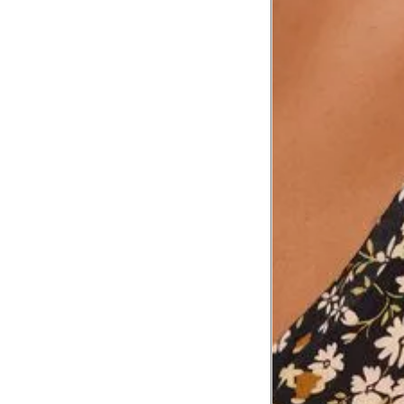
Tórax
1
Contorne abaixo da axila e acima do
Busto
Contorne o busto passando pela altur
2
folgada.
Cintura
3
Contorne a cintura colocando a fita 
Cintura baixa
Contorne na linha do umbigo, apro
4
linha da cintura.
Quadril
5
Contorne a maior parte do quadril.
Coxa total
Contorne a parte mais larga da co
6
abaixo da virilha.
Comprimento da cintura até o c
Meça da parte mais fina da cintura a
7
corpo
Comprimento do braço