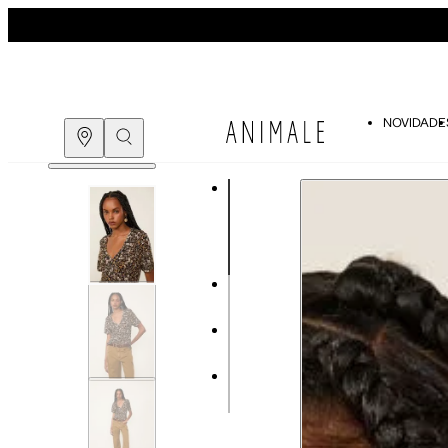
NOVIDADE
Guia de medidas
COMPRE PELO
WHATSAPP
ENCONTRE UMA LOJA
Tabela de medidas do corpo
As medidas mostradas são referentes às me
Medidas do Corpo
P