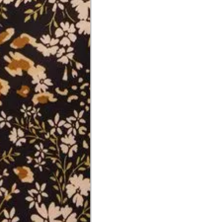
a do punho.
Precisa de ajuda?
Saber mais
o produto
Não encontrei meu tamanho. 
recomendação?