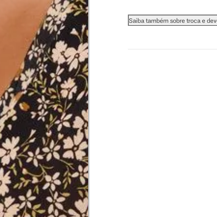
 busto.
Saiba também sobre troca e de
a do seio. A fita deve estar
na parte mais fina.
ximadamente 4 cm abaixo da
xa, aproximadamente 2cm
hão
té a planta do pé na frente do