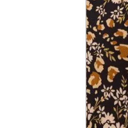
8
Meça do canto do ombro até a dobr
Troca ou devolução
Se ainda assim não servir, você pode devolver 
gratuitamente em até 15 dias.