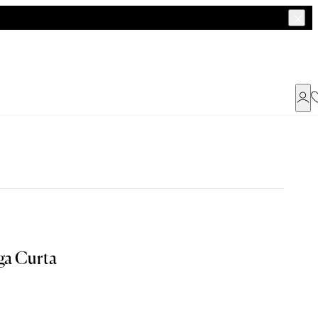
Já possui uma conta ?
Faça login ou cadastre-se
ENTRAR
a encontrar o seu tamanho.
ga Curta
Dados Pessoais
G
GG