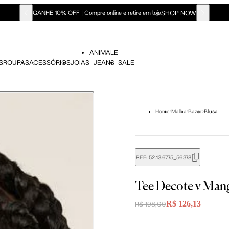
SHOP NOW
GANHE 10% OFF | Compre online e retire em loja
ANIMALE
S
ROUPAS
ACESSÓRIOS
JOIAS
JEANS
SALE
Home
Malha
Bazar
Blusa
REF:
52.13.6775_56378
didas do corpo, compare-as com as medidas do seu corpo par
Tee Decote v Man
R$ 126,13
R$ 198,00
P
P
M