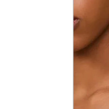
Comprimento da cintura
105.
até o chão
Comprimento do braço
60.2
Como me medir?
Tire as medidas do seu corpo de acordo com 