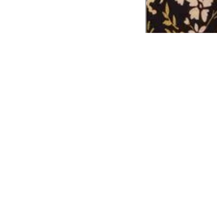
CADASTRE-SE EM NOSSA
NEWSLETTER
INSTIT
Aplicativ
Receba as novidades e fique por dentro de
serviços exclusivos!
Animale 
Animale V
Azzas 21
OK
Forneced
Seja um r
Animale
A Animale utiliza os dados preenchidos para
você utilizar as funcionalidades da nossa
Trabalhe
Loja. Saiba mais em:
Política de Privacidade.
Aviso de P
Ao concluir o cadastro, você permite o
Seguranç
tratamento de dados pessoais para finalidade
da proposta. Atenção: O cadastro é para
maior de 18 anos.