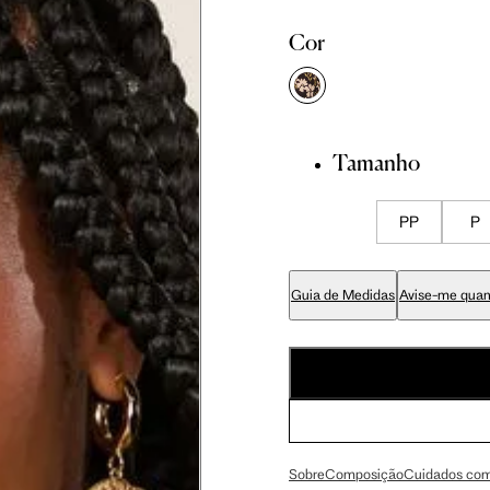
Cor
 cm
86 cm
92.5 cm
 cm
89 cm
95.5 cm
Tamanho
 cm
70 cm
76.5 cm
PP
P
 cm
84 cm
90.5 cm
Guia de Medidas
Avise-me quan
 cm
99 cm
105.5 cm
 cm
59 cm
63 cm
Sobre
Composição
Cuidados com