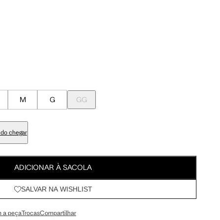
Meus Pedidos
100 cm
107.5 cm
Wishlist
103 cm
110.5 cm
84 cm
91.5 cm
M
G
GG
98 cm
105.5 cm
do chegar
113 cm
120.5 cm
ADICIONAR À SACOLA
SALVAR NA WISHLIST
67.5 cm
72 cm
 a peça
Trocas
Compartilhar