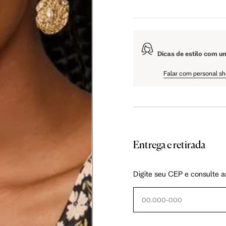
5 cm
108.5 cm
110 cm
Dicas de estilo com u
5 cm
61 cm
61.75 cm
Falar com personal s
Entrega e retirada
as instruções abaixo.
Digite seu CEP e consulte a