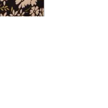
UCIONAL
MINHA CONTA
AJUD
o Animale
Minha Conta
Cuidad
ESG
Meus Pedidos
Entreg
intage
Devolver Pedido
Troca 
54
Wishlist
Formas
ores
Gift Card
Pergun
evendedor
 Conosco
rivacidade
a