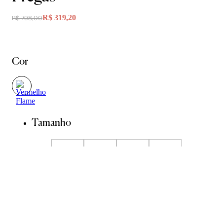
R$ 319,20
R$ 798,00
Cor
Tamanho
36
38
40
42
44
Guia de Medidas