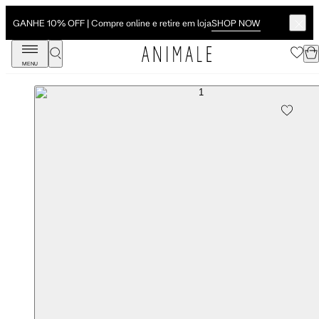
SHOP NOW
GANHE 10% OFF | Compre online e retire em loja
MENU