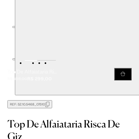
Top De Alfaiataria Risca De Giz
R$ 299,00
R$ 598,00
REF:
52.10.5468_07510
Top De Alfaiataria Risca De
Giz