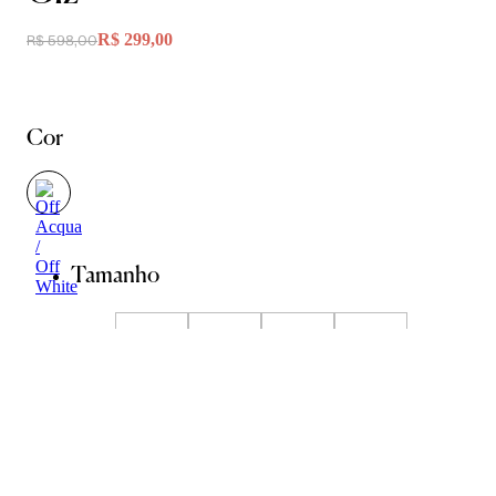
R$ 299,00
R$ 598,00
Cor
Tamanho
34
36
38
40
42
Guia de Medidas