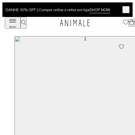
SHOP NOW
GANHE 10% OFF | Compre online e retire em loja
MENU