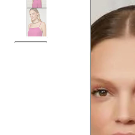
Guia de medidas
Tabela de medidas do corpo
As medidas mostradas são referentes às me
Medidas do Corpo
Tam.
Tórax
81 