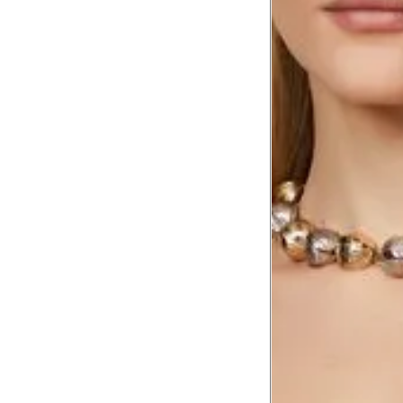
Busto
84 
Cintura
65 
Cintura baixa
79 
Quadril
94 
Coxa total
56 
Comprimento da cintura
106
até o chão