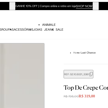
SHOP NOW
GANHE 10% OFF | Compre online e retire em loja
ANIMALE
S
ROUPAS
ACESSÓRIOS
JOIAS
JEANS
SALE
Home
Last Chance
REF:
52.10.5021_5361
Top De Crepe Com
R$ 319,00
R$ 798,00