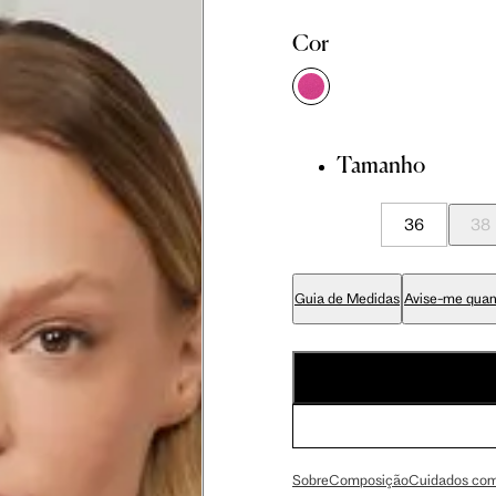
Cor
Tamanho
36
38
didas do corpo, compare-as com as medidas do seu corpo par
Guia de Medidas
Avise-me quan
 36
Tam. 38
Tam. 40
cm
86 cm
90 cm
Sobre
Composição
Cuidados com