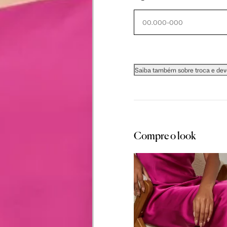
 cm
61 cm
61.5 cm
Saiba também sobre troca e de
as instruções abaixo.
Compre o look
 busto.
a do seio. A fita deve estar