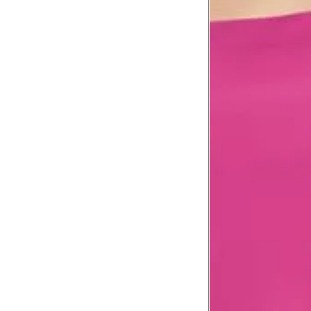
Comprimento do braço
60.5
Como me medir?
Tire as medidas do seu corpo de acordo com 
Tórax
1
Contorne abaixo da axila e acima do
Busto
Contorne o busto passando pela altur
2
folgada.