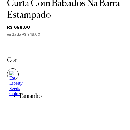
Curta Com Babados Na Barra
Estampado
R$ 698,00
ou 2x de R$ 349,00
Cor
Tamanho
36
38
40
42
44