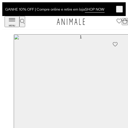
SHOP NOW
GANHE 10% OFF | Compre online e retire em loja
MENU