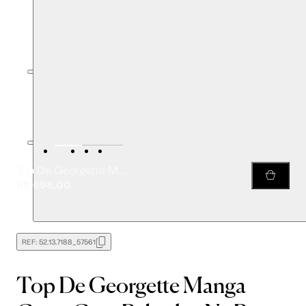
Top De Georgette Manga Curta Com Babados Na Barra Estampado
R$ 698,00
REF:
52.13.7188_57561
Top De Georgette Manga