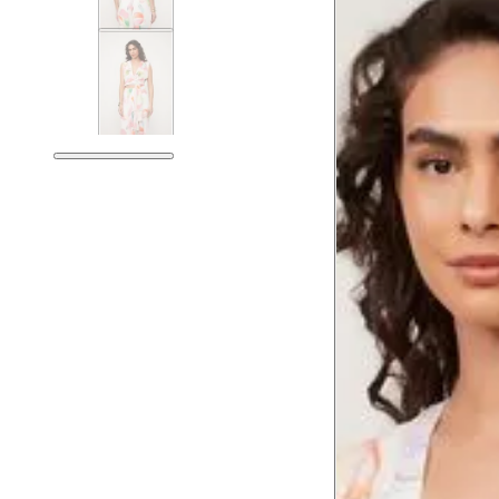
Guia de medidas
Tabela de medidas do corpo
As medidas mostradas são referentes às me
Medidas do Corpo
Tam.
Tórax
81 
Busto
84 