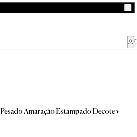
Já possui uma conta ?
Faça login ou cadastre-se
ENTRAR
 Pesado Amaração Estampado Decote v
Dados Pessoais