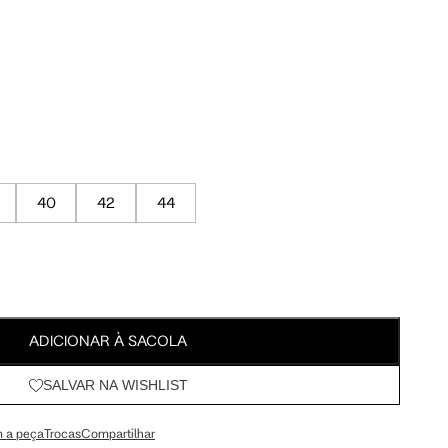
Meus Pedidos
Wishlist
a encontrar o seu tamanho.
40
42
44
Tam. 42
Tam. 44
95 cm
100 cm
ADICIONAR À SACOLA
SALVAR NA WISHLIST
98 cm
103 cm
 a peça
Trocas
Compartilhar