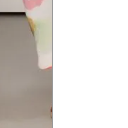
Precisa de ajuda?
Saber mais
o produto
Não encontrei meu tamanho. 
recomendação?