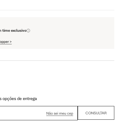
79 cm
84 cm
93 cm
98 cm
m time exclusivo
hopper
>
108 cm
113 cm
64.5 cm
67.5 cm
110 cm
112 cm
s opções de entrega
CONSULTAR
Não sei meu cep
62 cm
62.5 cm