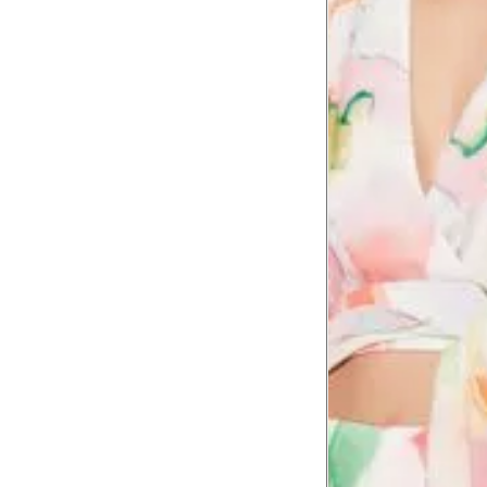
Cintura
65 
Cintura baixa
79 
Quadril
94 
Coxa total
56 
Comprimento da cintura
106
até o chão
Comprimento do braço
60.5