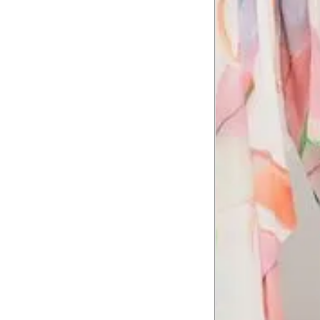
Cintura baixa
Contorne na linha do umbigo, apro
4
linha da cintura.
Quadril
5
Contorne a maior parte do quadril.
Coxa total
Contorne a parte mais larga da co
6
abaixo da virilha.
Comprimento da cintura até o c
Meça da parte mais fina da cintura a
7
corpo
Comprimento do braço
8
Meça do canto do ombro até a dobr