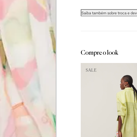
Saiba também sobre troca e de
as instruções abaixo.
Compre o look
SALE
 busto.
a do seio. A fita deve estar
na parte mais fina.