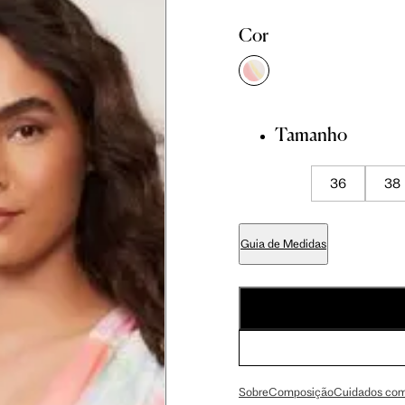
Cor
Tamanho
didas do corpo, compare-as com as medidas do seu corpo par
36
38
 36
Tam. 38
Tam. 40
Guia de Medidas
cm
86 cm
90 cm
cm
89 cm
93 cm
Sobre
Composição
Cuidados com