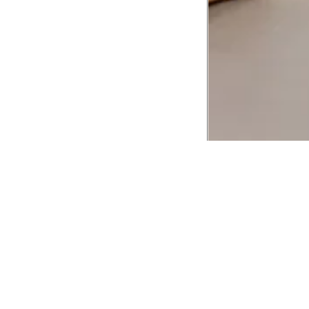
CADASTRE-SE EM NOSSA
NEWSLETTER
INSTIT
Aplicativ
Receba as novidades e fique por dentro de
serviços exclusivos!
Animale 
Animale V
Azzas 21
OK
Forneced