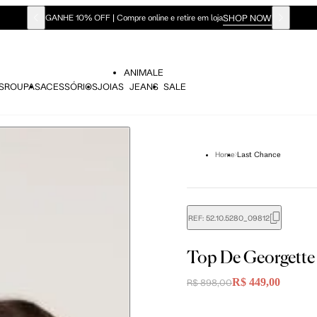
SHOP NOW
GANHE 10% OFF | Compre online e retire em loja
ANIMALE
S
ROUPAS
ACESSÓRIOS
JOIAS
JEANS
SALE
Home
Last Chance
REF:
52.10.5280_09812
Top De Georgette
R$ 449,00
R$ 898,00