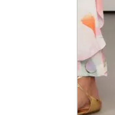
Troca ou devolução
Se ainda assim não servir, você pode devolver 
gratuitamente em até 15 dias.