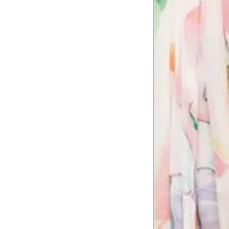
Como me medir?
Tire as medidas do seu corpo de acordo com 
Tórax
1
Contorne abaixo da axila e acima do
Busto
Contorne o busto passando pela altur
2
folgada.
Cintura
3
Contorne a cintura colocando a fita 