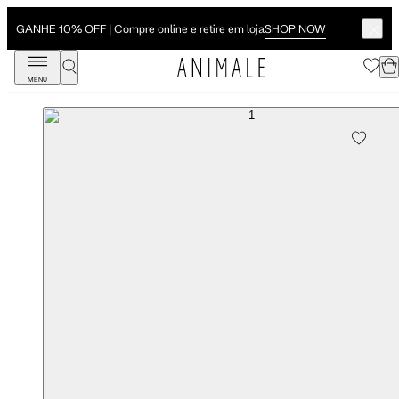
SHOP NOW
GANHE 10% OFF | Compre online e retire em loja
MENU