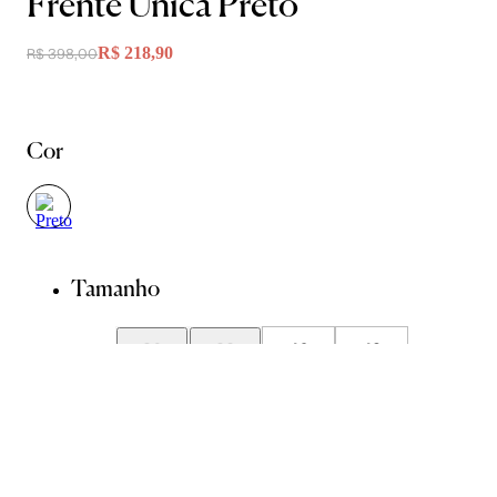
Frente Única Preto
R$ 218,90
R$ 398,00
Cor
Tamanho
36
38
40
42
44
Guia de Medidas
Avise-me quando chegar