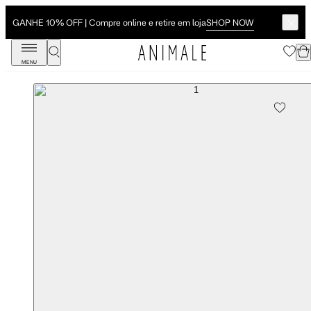
SHOP NOW
GANHE 10% OFF | Compre online e retire em loja
MENU