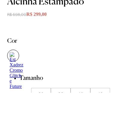
Alcinha Estampado
R$ 299,00
R$ 598,00
Cor
Tamanho
36
38
40
42
44
Guia de Medidas
Avise-me quando chegar