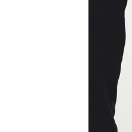
Tórax
1
Contorne abaixo da axila e acima do
Busto
Contorne o busto passando pela altur
2
folgada.
Cintura
3
Contorne a cintura colocando a fita 
Cintura baixa
Contorne na linha do umbigo, apro
4
linha da cintura.
Quadril
5
Contorne a maior parte do quadril.
Coxa total
Contorne a parte mais larga da co
6
abaixo da virilha.
Comprimento da cintura até o c
Meça da parte mais fina da cintura a
7
corpo