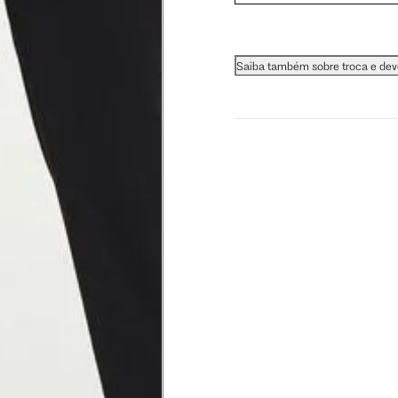
 busto.
Saiba também sobre troca e de
a do seio. A fita deve estar
na parte mais fina.
ximadamente 4 cm abaixo da
xa, aproximadamente 2cm
hão
té a planta do pé na frente do