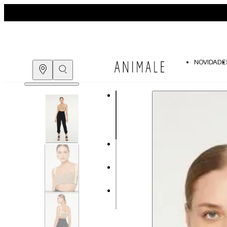
NOVIDADE
Guia de medidas
COMPRE PELO
WHATSAPP
ENCONTRE UMA LOJA
Tabela de medidas do corpo
As medidas mostradas são referentes às me
Medidas do Corpo
P