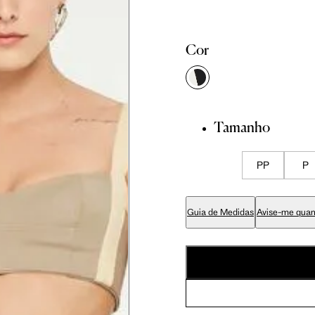
 cm
86 cm
92.5 cm
Cor
 cm
89 cm
95.5 cm
Tamanho
 cm
70 cm
76.5 cm
PP
P
 cm
84 cm
90.5 cm
Guia de Medidas
Avise-me quan
 cm
99 cm
105.5 cm
 cm
59 cm
63 cm