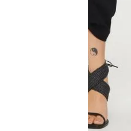
Comprimento do braço
8
Meça do canto do ombro até a dobr
Troca ou devolução
Se ainda assim não servir, você pode devolver 
gratuitamente em até 15 dias.