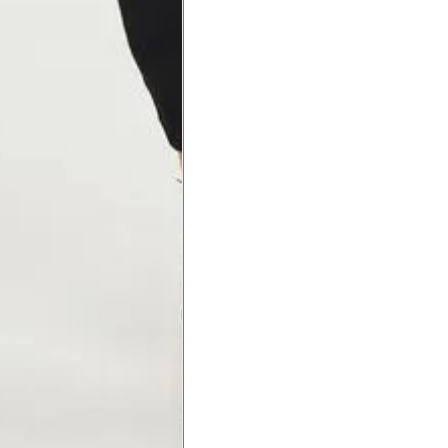
a do punho.
Precisa de ajuda?
Saber mais
o produto
Não encontrei meu tamanho. 
recomendação?