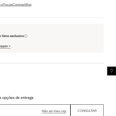
ça
Trocas
Compartilhar
111.5 cm
112 cm
m time exclusivo
62.5 cm
63.25 cm
hopper
>
s opções de entrega
CONSULTAR
Não sei meu cep