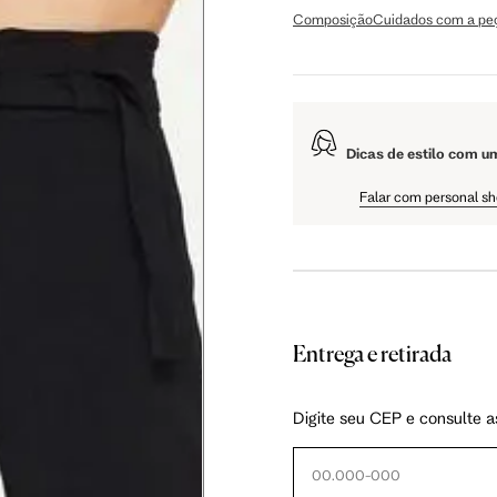
Composição
Cuidados com a pe
5 cm
108.5 cm
110 cm
Dicas de estilo com u
5 cm
61 cm
61.75 cm
Falar com personal s
Entrega e retirada
as instruções abaixo.
Digite seu CEP e consulte a