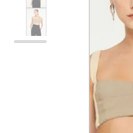
Tórax
78.5
Busto
81.5
Cintura
62.5
Cintura baixa
76.5
Quadril
91.5
Coxa total
54.5