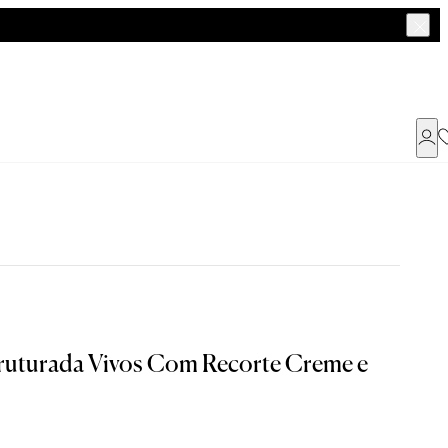
Já possui uma conta ?
Faça login ou cadastre-se
ENTRAR
a encontrar o seu tamanho.
ruturada Vivos Com Recorte Creme e
Dados Pessoais
G
GG