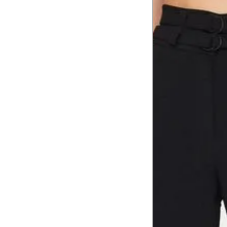
Comprimento da cintura
105.
até o chão
Comprimento do braço
60.2
Como me medir?
Tire as medidas do seu corpo de acordo com 