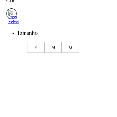
Cor
Tamanho
P
M
G
Guia de Medidas
ADICIONAR À SACOLA
SALVAR NA WISHLIST
Sobre
Composição
Cuidados com a peça
Trocas
Compartilhar