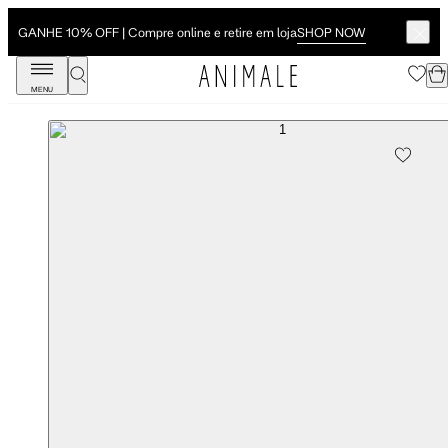
SHOP NOW
GANHE 10% OFF | Compre online e retire em loja
MENU