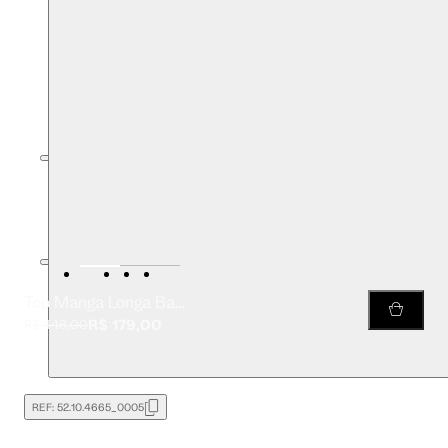
Top Manga Longa Basic
R$ 179,00
R$ 448,00
REF:
52.10.4665_0005