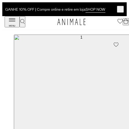
SHOP NOW
GANHE 10% OFF | Compre online e retire em loja
MENU